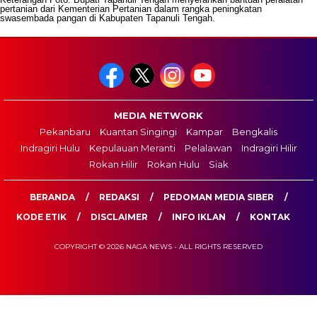
pertanian dari Kementerian Pertanian dalam rangka peningkatan
swasembada pangan di Kabupaten Tapanuli Tengah.
MEDIA NETWORK
Pekanbaru
Kuantan Singingi
Kampar
Bengkalis
Indragiri Hulu
Kepulauan Meranti
Pelalawan
Indragiri Hilir
Rokan Hilir
Rokan Hulu
Siak
BERANDA
REDAKSI
PEDOMAN MEDIA SIBER
KODE ETIK
DISCLAIMER
INFO IKLAN
KONTAK
COPYRIGHT © 2026 NAGA NEWS - ALL RIGHTS RESERVED