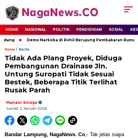
HOME
NASIONAL
POLITIK
PENDIDIKAN
SOSIAL
KE
rdang
Demo Narkoba di Rohil Berujung Pembakaran Rumah Te
/
Home
Berita
Tidak Ada Plang Proyek, Diduga
Pembangunan Drainase Jln.
Untung Suropati Tidak Sesuai
Bestek, Beberapa Titik Terlihat
Rusak Parah
Manaor Sinaga
Jumat, 2 Januari 2026
Bandar Lampung, NagaNews. Co
,- Tak jelas siapa