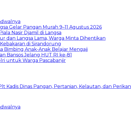
Jadwalnya
sa Gelar Pangan Murah 9–11 Agustus 2026
la Nasir Djamil di Langsa
ur dan Langsa Lama, Warga Minta Dihentikan
Kebakaran di Sirandorung
a Bimbing Anak-Anak Belajar Mengaji
rkan Bansos Jelang HUT RI ke-81
lri untuk Warga Pascabanjir
Jadwalnya