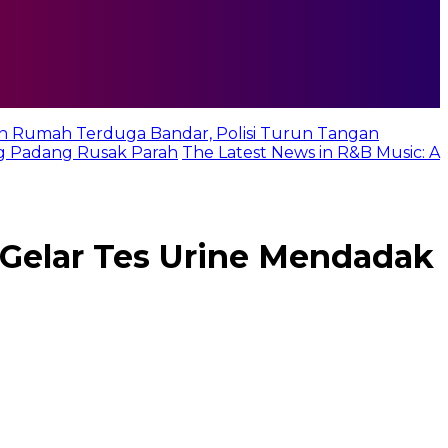
n Rumah Terduga Bandar, Polisi Turun Tangan
g Padang Rusak Parah
The Latest News in R&B Music: A
 Gelar Tes Urine Mendadak