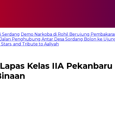
i Serdang
Demo Narkoba di Rohil Berujung Pembakara
Jalan Penghubung Antar Desa Sordang Bolon ke Ujun
tars, and Tribute to Aaliyah
Lapas Kelas IIA Pekanbaru
Binaan