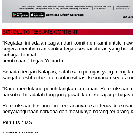
SCROLL TO RESUME CONTENT
“Kegiatan ini adalah bagian dari komitmen kami untuk me
segera memberikan sanksi tegas sesuai aturan yang berl
sebagai tempat
pembinaan,” tegas Yuniarto.
Senada dengan Kalapas, salah satu petugas yang mengikut
sangat efektif untuk memantau situasi keamanan secara rii
“Kami mendukung penuh langkah pimpinan. Pemeriksaan di 
narkoba. Ini adalah tanggung jawab kami sebagai petugas unt
Pemeriksaan tes urine ini rencananya akan terus dilakukan s
penyalahgunaan narkoba dan masuknya barang terlarang ke
Penulis :
MS