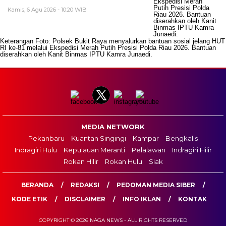
Kamis, 6 Agu 2026 - 10:20 WIB
Keterangan Foto: Polsek Bukit Raya menyalurkan bantuan sosial jelang HUT
RI ke-81 melalui Ekspedisi Merah Putih Presisi Polda Riau 2026. Bantuan
diserahkan oleh Kanit Binmas IPTU Kamra Junaedi.
MEDIA NETWORK
Pekanbaru
Kuantan Singingi
Kampar
Bengkalis
Indragiri Hulu
Kepulauan Meranti
Pelalawan
Indragiri Hilir
Rokan Hilir
Rokan Hulu
Siak
BERANDA
REDAKSI
PEDOMAN MEDIA SIBER
KODE ETIK
DISCLAIMER
INFO IKLAN
KONTAK
COPYRIGHT © 2026 NAGA NEWS - ALL RIGHTS RESERVED