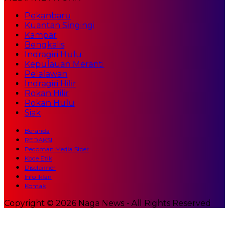
Pekanbaru
Kuantan Singingi
Kampar
Bengkalis
Indragiri Hulu
Kepulauan Meranti
Pelalawan
Indragiri Hilir
Rokan Hilir
Rokan Hulu
Siak
Beranda
REDAKSI
Pedoman Media Siber
Kode Etik
Disclaimer
Info Iklan
Kontak
Copyright © 2026 Naga News - All Rights Reserved