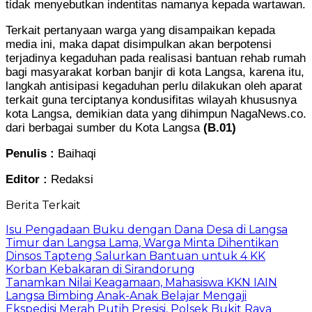
tidak menyebutkan indentitas namanya kepada wartawan.
Terkait pertanyaan warga yang disampaikan kepada
media ini, maka dapat disimpulkan akan berpotensi
terjadinya kegaduhan pada realisasi bantuan rehab rumah
bagi masyarakat korban banjir di kota Langsa, karena itu,
langkah antisipasi kegaduhan perlu dilakukan oleh aparat
terkait guna terciptanya kondusifitas wilayah khususnya
kota Langsa, demikian data yang dihimpun NagaNews.co.
dari berbagai sumber du Kota Langsa
(B.01)
Penulis :
Baihaqi
Editor :
Redaksi
Berita Terkait
Isu Pengadaan Buku dengan Dana Desa di Langsa
Timur dan Langsa Lama, Warga Minta Dihentikan
Dinsos Tapteng Salurkan Bantuan untuk 4 KK
Korban Kebakaran di Sirandorung
Tanamkan Nilai Keagamaan, Mahasiswa KKN IAIN
Langsa Bimbing Anak-Anak Belajar Mengaji
Ekspedisi Merah Putih Presisi, Polsek Bukit Raya