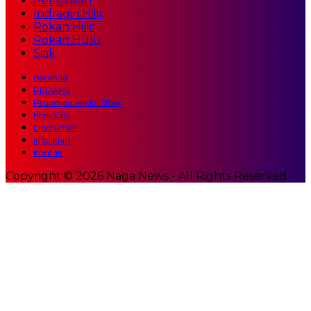
Pelalawan
Indragiri Hilir
Rokan Hilir
Rokan Hulu
Siak
Beranda
REDAKSI
Pedoman Media Siber
Kode Etik
Disclaimer
Info Iklan
Kontak
Copyright © 2026 Naga News - All Rights Reserved