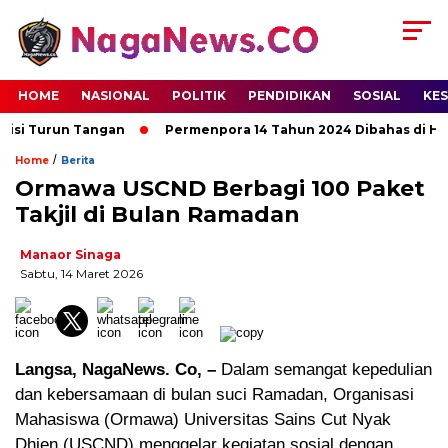
HOME
NASIONAL
POLITIK
PENDIDIKAN
SOSIAL
KE
si Turun Tangan
Permenpora 14 Tahun 2024 Dibahas di HPN 
/
Home
Berita
Ormawa USCND Berbagi 100 Paket
Takjil di Bulan Ramadan
Manaor Sinaga
Sabtu, 14 Maret 2026
Langsa, NagaNews. Co, –
Dalam semangat kepedulian
dan kebersamaan di bulan suci Ramadan, Organisasi
Mahasiswa (Ormawa) Universitas Sains Cut Nyak
Dhien (USCND) menggelar kegiatan sosial dengan