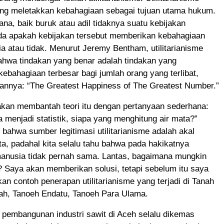
yang meletakkan kebahagiaan sebagai tujuan utama hukum.
na, baik buruk atau adil tidaknya suatu kebijakan
da apakah kebijakan tersebut memberikan kebahagiaan
 atau tidak. Menurut Jeremy Bentham, utilitarianisme
ahwa tindakan yang benar adalah tindakan yang
ebahagiaan terbesar bagi jumlah orang yang terlibat,
pannya: “The Greatest Happiness of The Greatest Number.”
kan membantah teori itu dengan pertanyaan sederhana:
a menjadi statistik, siapa yang menghitung air mata?”
i bahwa sumber legitimasi utilitarianisme adalah akal
, padahal kita selalu tahu bahwa pada hakikatnya
anusia tidak pernah sama. Lantas, bagaimana mungkin
tif? Saya akan memberikan solusi, tetapi sebelum itu saya
n contoh penerapan utilitarianisme yang terjadi di Tanah
h, Tanoeh Endatu, Tanoeh Para Ulama.
, pembangunan industri sawit di Aceh selalu dikemas