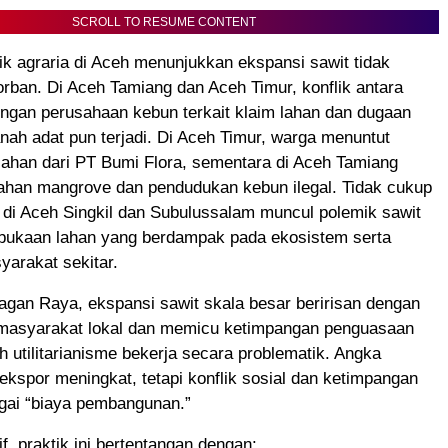
SCROLL TO RESUME CONTENT
ik agraria di Aceh menunjukkan ekspansi sawit tidak
korban. Di Aceh Tamiang dan Aceh Timur, konflik antara
ngan perusahaan kebun terkait klaim lahan dan dugaan
ah adat pun terjadi. Di Aceh Timur, warga menuntut
lahan dari PT Bumi Flora, sementara di Aceh Tamiang
bahan mangrove dan pendudukan kebun ilegal. Tidak cukup
, di Aceh Singkil dan Subulussalam muncul polemik sawit
mbukaan lahan yang berdampak pada ekosistem serta
arakat sekitar.
gan Raya, ekspansi sawit skala besar beririsan dengan
 masyarakat lokal dan memicu ketimpangan penguasaan
ah utilitarianisme bekerja secara problematik. Angka
 ekspor meningkat, tetapi konflik sosial dan ketimpangan
agai “biaya pembangunan.”
f, praktik ini bertentangan dengan: