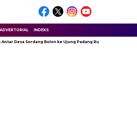
ADVERTORIAL
INDEKS
r Desa Sordang Bolon ke Ujung Padang Rusak Parah
The Lat