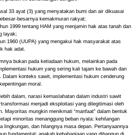
al 33 ayat (3) yang menyatakan bumi dan air dikuasai
sebesar-besarnya kemakmuran rakyat;
ahun 1999 tentang HAM yang menjamin hak atas tanah dan
g layak;
hun 1960 (UUPA) yang mengakui hak masyarakat atas
k hak adat.
mnya bukan pada ketiadaan hukum, melainkan pada
mplementasi hukum yang sering kali tajam ke bawah dan
s. Dalam konteks sawit, implementasi hukum cenderung
kepentingan moral.
i lebih dalam, narasi kemaslahatan dalam industri sawit
rtransformasi menjadi eksploitasi yang dilegitimasi oleh
rian. Mayoritas mungkin menikmati “manfaat” dalam bentuk
tetapi minoritas menanggung beban nyata: kehilangan
ya lingkungan, dan hilangnya masa depan. Pertanyaannya
un fundamental: apakah kebahagiaan yang dibangun di