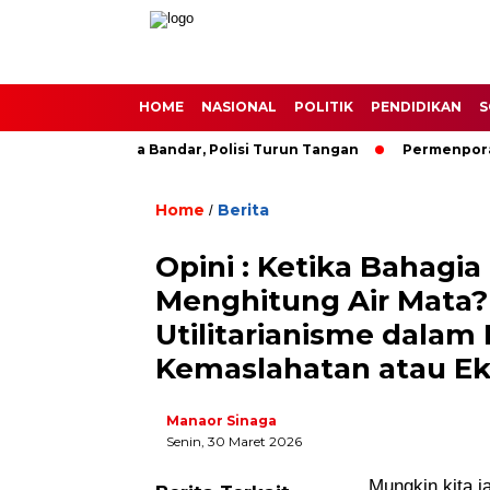
HOME
NASIONAL
POLITIK
PENDIDIKAN
S
umah Terduga Bandar, Polisi Turun Tangan
Permenpora 14 T
Home
Berita
/
Opini : Ketika Bahagia
Menghitung Air Mata?
Utilitarianisme dalam 
Kemaslahatan atau Eks
Manaor Sinaga
Senin, 30 Maret 2026
Mungkin kita ja