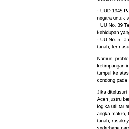
· UUD 1945 Pas
negara untuk 
· UU No. 39 T
kehidupan yan
· UU No. 5 Ta
tanah, termasu
Namun, proble
ketimpangan i
tumpul ke ata
condong pada 
Jika ditelusur
Aceh justru be
logika utilita
angka makro, 
tanah, rusakn
sederhana nam