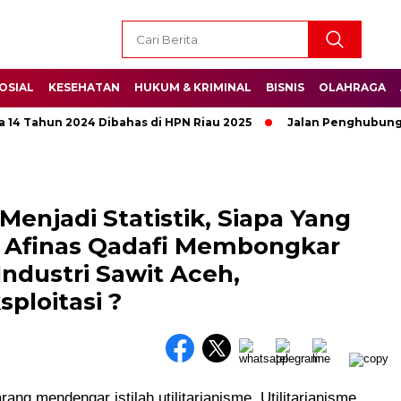
OSIAL
KESEHATAN
HUKUM & KRIMINAL
BISNIS
OLAHRAGA
ahun 2024 Dibahas di HPN Riau 2025
Jalan Penghubung Anta
 Menjadi Statistik, Siapa Yang
 Afinas Qadafi Membongkar
Industri Sawit Aceh,
ploitasi ?
rang mendengar istilah utilitarianisme. Utilitarianisme