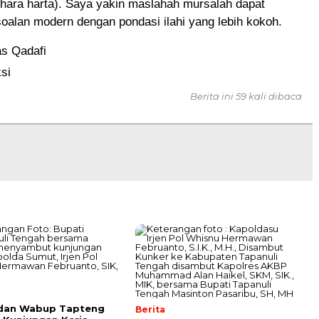
hara harta). Saya yakin maslahah mursalah dapat
alan modern dengan pondasi ilahi yang lebih kokoh.
as Qadafi
si
Berita ini 59 kali dibaca
 dan Wabup Tapteng
Berita