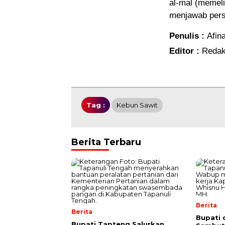
al-mal (memeli
menjawab perso
Penulis :
Afin
Editor :
Redak
Tag :
Kebun Sawit
Berita Terbaru
Berita
Berita
Bupati
Bupati Tapteng Salurkan