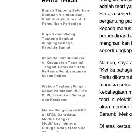
Berita Terkait
adalah teori 
Bupati Tapteng Salurkan
Secara sederha
Bantuan Alsintan dan
Bibit Hortikultura untuk
bergantung pa
Pemulihan Pertanian
kepada manusia
Bupati dan Wabup
berpendirian b
Tapteng Sambut
menghasilkan k
Kunjungan Kerja
Kapolda Sumut
seperti ungka
Kapolda Sumut Kunker
Namun, saya a
di Kabupaten Tapanuli
Tengah, Letakkan Batu
“Ketika bahagi
Pertama Pembangunan
Rusun Polres
Perlu diketahu
manusia semata
Wabup Tapteng Pimpin
Rapat Persiapan HUT Ke-
kebahagiaan m
81 RI, Tekankan Sinergi
teori ini efek
dan Kesiapan
akan memberika
Marak Pengecoran BBM
Serambi Mekka
di SPBU Baradatu,
Modus Tangki
Modifikasi hingga
Di atas kertas
Diduga Ada Setoran ke