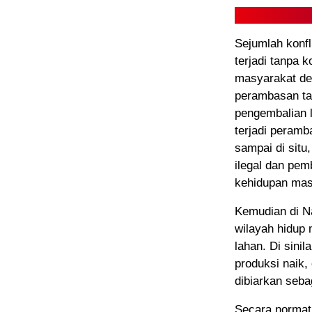
Sejumlah konfl
terjadi tanpa 
masyarakat de
perambasan tan
pengembalian 
terjadi peram
sampai di situ
ilegal dan pe
kehidupan masy
Kemudian di Na
wilayah hidup
lahan. Di sinil
produksi naik,
dibiarkan seb
Secara normati