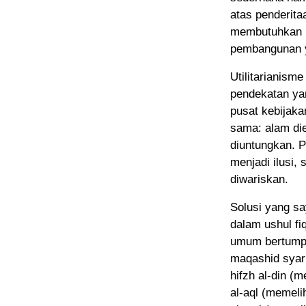
atas penderita
membutuhkan p
pembangunan y
Utilitarianisme
pendekatan ya
pusat kebijaka
sama: alam die
diuntungkan. P
menjadi ilusi,
diwariskan.
Solusi yang s
dalam ushul f
umum bertumpu
maqashid syari
hifzh al-din (
al-aql (memeli