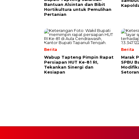
Sambut 
Bantuan Alsintan dan Bibit
Kapold
Hortikultura untuk Pemulihan
Pertanian
Berita
Berita
Wabup Tapteng Pimpin Rapat
Marak P
Persiapan HUT Ke-81 RI,
SPBU Ba
Tekankan Sinergi dan
Modifik
Kesiapan
Setora