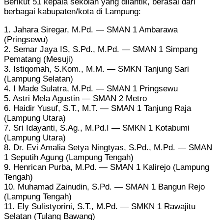
Berikut 51 kepala sekolah yang dilantik, berasal dari
berbagai kabupaten/kota di Lampung:
1. Jahara Siregar, M.Pd. — SMAN 1 Ambarawa
(Pringsewu)
2. Semar Jaya IS, S.Pd., M.Pd. — SMAN 1 Simpang
Pematang (Mesuji)
3. Istiqomah, S.Kom., M.M. — SMKN Tanjung Sari
(Lampung Selatan)
4. I Made Sulatra, M.Pd. — SMAN 1 Pringsewu
5. Astri Mela Agustin — SMAN 2 Metro
6. Haidir Yusuf, S.T., M.T. — SMAN 1 Tanjung Raja
(Lampung Utara)
7. Sri Idayanti, S.Ag., M.Pd.I — SMKN 1 Kotabumi
(Lampung Utara)
8. Dr. Evi Amalia Setya Ningtyas, S.Pd., M.Pd. — SMAN
1 Seputih Agung (Lampung Tengah)
9. Henrican Purba, M.Pd. — SMAN 1 Kalirejo (Lampung
Tengah)
10. Muhamad Zainudin, S.Pd. — SMAN 1 Bangun Rejo
(Lampung Tengah)
11. Ely Sulistyorini, S.T., M.Pd. — SMKN 1 Rawajitu
Selatan (Tulang Bawang)