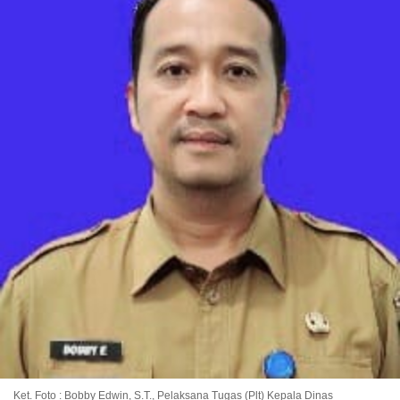
Ket. Foto : Bobby Edwin, S.T., Pelaksana Tugas (Plt) Kepala Dinas