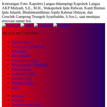
Keterangan Foto: Kapolres Langsa didampingi Kapolsek Langsa
AKP Mulyadi, S.E., M.H., Wakapolsek Ipda Ridwan, Kanit Binmas
Ipda Juliardi, Bhabinkamtibmas Aipda Rahmat Hidayat, dan
Geuchik Gampong Teungoh Syarifuddin, S.Sos.I., saat meninjau
renovasi sumur bor.
MEDIA NETWORK
Pekanbaru
Kuantan Singingi
Kampar
Bengkalis
Indragiri Hulu
Kepulauan Meranti
Pelalawan
Indragiri Hilir
Rokan Hilir
Rokan Hulu
Siak
Beranda
REDAKSI
Pedoman Media Siber