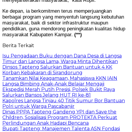
menyejahterakan masyarakat,” kata Ropii.
Ke depan, ia berkomitmen terus memperjuangkan
berbagai program yang menyentuh langsung kebutuhan
masyarakat, baik di sektor infrastruktur maupun
pendidikan, guna mendorong peningkatan kualitas hidup
masyarakat Kabupaten Kampar.
(**)
Berita Terkait
Isu Pengadaan Buku dengan Dana Desa di Langsa
Timur dan Langsa Lama, Warga Minta Dihentikan
Dinsos Tapteng Salurkan Bantuan untuk 4 KK
Korban Kebakaran di Sirandorung
Tanamkan Nilai Keagamaan, Mahasiswa KKN IAIN
Langsa Bimbing Anak-Anak Belajar Mengaji
Ekspedisi Merah Putih Presisi, Polsek Bukit Raya
Salurkan Bansos Jelang HUT RI ke-81
Kapolres Langsa Tinjau 40 Titik Sumur Bor Bantuan
Polri untuk Warga Pascabanjir
Dinas PPPA Tapteng Gandeng YPI dan Save the
Children, Sosialisasi Program PROTEKTA Perkuat
Perlindungan Anak Hadapi Bencana
Bupati Tapteng: Manajemen Talenta ASN Fondasi