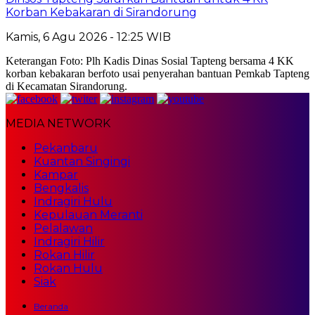
Korban Kebakaran di Sirandorung
Kamis, 6 Agu 2026 - 12:25 WIB
Keterangan Foto: Plh Kadis Dinas Sosial Tapteng bersama 4 KK
korban kebakaran berfoto usai penyerahan bantuan Pemkab Tapteng
di Kecamatan Sirandorung.
MEDIA NETWORK
Pekanbaru
Kuantan Singingi
Kampar
Bengkalis
Indragiri Hulu
Kepulauan Meranti
Pelalawan
Indragiri Hilir
Rokan Hilir
Rokan Hulu
Siak
Beranda