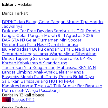
Editor :
Redaksi
Berita Terkait
DPPKP dan Bulog Gelar Pangan Murah Tiga Hari, Ini
Jadwalnya
Dukung Car Free Day dan Sambut HUT RI, Pemko
Langsa Gelar Pangan Murah 9–11 Agustus 2026
BARISTA NJ Gelar Turnamen Mini Soccer
Perebutkan Piala Nasir Djamil di Langsa
Isu Pengadaan Buku dengan Dana Desa di Langsa
Timur dan Langsa Lama, Warga Minta Dihentikan
Dinsos Tapteng Salurkan Bantuan untuk 4 KK
Korban Kebakaran di Sirandorung
Tanamkan Nilai Keagamaan, Mahasiswa KKN IAIN
Langsa Bimbing Anak-Anak Belajar Mengaji
Ekspedisi Merah Putih Presisi, Polsek Bukit Raya
Salurkan Bansos Jelang HUT RI ke-81
Kapolres Langsa Tinjau 40 Titik Sumur Bor Bantuan
Polri untuk Warga Pascabanjir
Berita ini 13 kali dibaca
Tag :
Satgas PRR