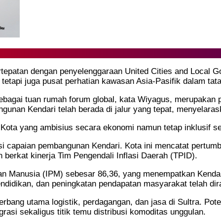
ertepatan dengan penyelenggaraan United Cities and Loca
tetapi juga pusat perhatian kawasan Asia-Pasifik dalam tat
bagai tuan rumah forum global, kata Wiyagus, merupakan pe
gunan Kendari telah berada di jalur yang tepat, menyelaras
ota yang ambisius secara ekonomi namun tetap inklusif sec
si capaian pembangunan Kendari. Kota ini mencatat pertu
en berkat kinerja Tim Pengendali Inflasi Daerah (TPID).
 Manusia (IPM) sebesar 86,36, yang menempatkan Kendari 
ndidikan, dan peningkatan pendapatan masyarakat telah dir
rbang utama logistik, perdagangan, dan jasa di Sultra. Pote
asi sekaligus titik temu distribusi komoditas unggulan.