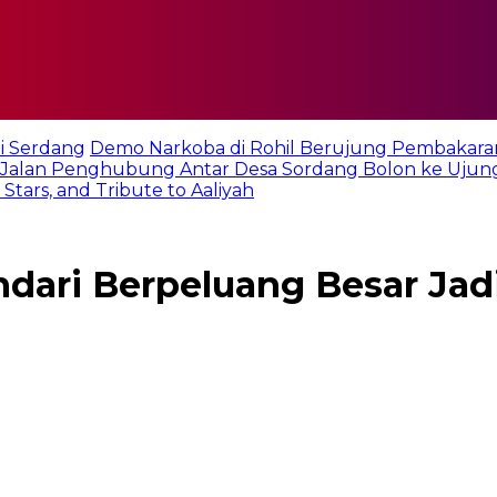
i Serdang
Demo Narkoba di Rohil Berujung Pembakara
Jalan Penghubung Antar Desa Sordang Bolon ke Ujun
tars, and Tribute to Aaliyah
ari Berpeluang Besar Jadi