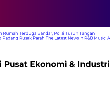
n Rumah Terduga Bandar, Polisi Turun Tangan
g Padang Rusak Parah
The Latest News in R&B Music: A
 Pusat Ekonomi & Industri