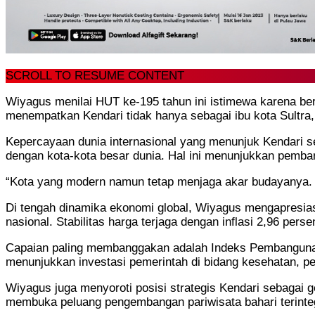
SCROLL TO RESUME CONTENT
Wiyagus menilai HUT ke-195 tahun ini istimewa karena b
menempatkan Kendari tidak hanya sebagai ibu kota Sultra, 
Kepercayaan dunia internasional yang menunjuk Kendari se
dengan kota-kota besar dunia. Hal ini menunjukkan pemban
“Kota yang modern namun tetap menjaga akar budayanya. K
Di tengah dinamika ekonomi global, Wiyagus mengapresia
nasional. Stabilitas harga terjaga dengan inflasi 2,96 pers
Capaian paling membanggakan adalah Indeks Pembangunan
menunjukkan investasi pemerintah di bidang kesehatan, pe
Wiyagus juga menyoroti posisi strategis Kendari sebagai ge
membuka peluang pengembangan pariwisata bahari terintegr