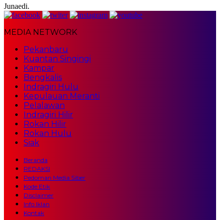
Junaedi.
MEDIA NETWORK
Pekanbaru
Kuantan Singingi
Kampar
Bengkalis
Indragiri Hulu
Kepulauan Meranti
Pelalawan
Indragiri Hilir
Rokan Hilir
Rokan Hulu
Siak
Beranda
REDAKSI
Pedoman Media Siber
Kode Etik
Disclaimer
Info Iklan
Kontak