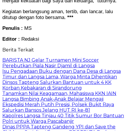
menjadi kekuatan bagi saya dan keluarga,” tuturnya.
Kegiatan berlangsung aman, tertib, dan lancar, lalu
ditutup dengan foto bersama.
***
Penulis :
MS
Editor :
Redaksi
Berita Terkait
BARISTA NJ Gelar Turnamen Mini Soccer
Perebutkan Piala Nasir Djamil di Langsa
Isu Pengadaan Buku dengan Dana Desa di Langsa
Timur dan Langsa Lama, Warga Minta Dihentikan
Dinsos Tapteng Salurkan Bantuan untuk 4 KK
Korban Kebakaran di Sirandorung
Tanamkan Nilai Keagamaan, Mahasiswa KKN IAIN
Langsa Bimbing Anak-Anak Belajar Mengaji
Ekspedisi Merah Putih Presisi, Polsek Bukit Raya
Salurkan Bansos Jelang HUT RI ke-81
Kapolres Langsa Tinjau 40 Titik Sumur Bor Bantuan
Polri untuk Warga Pascabanjir
Dinas PPPA Tapteng Gandeng YPI dan Save the