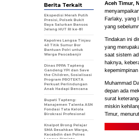
Aceh Timur, 
Berita Terkait
menyampaikan 
Ekspedisi Merah Putih
Farlaky, yang
Presisi, Polsek Bukit
Raya Salurkan Bansos
yang sebelumny
Jelang HUT RI ke-81
Tindakan ini d
Kapolres Langsa Tinjau
40 Titik Sumur Bor
yang merupakan
Bantuan Polri untuk
saat sistem a
Warga Pascabanjir
haknya, kebera
Dinas PPPA Tapteng
kepemimpinan 
Gandeng YPI dan Save
the Children, Sosialisasi
Program PROTEKTA
Muhammad Dayy
Perkuat Perlindungan
Anak Hadapi Bencana
depan ada meka
surat keteran
Bupati Tapteng:
Manajemen Talenta ASN
miskin kehilan
Fondasi Tata Kelola
Timur, menurut
Birokrasi Profesional
Knalpot Brong Pelajar
SMA Resahkan Warga,
Kacabdin dan Polres