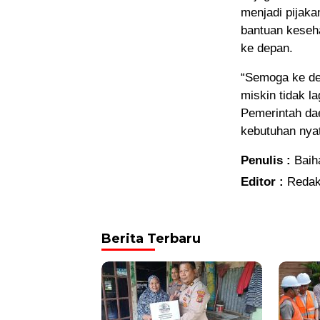
menjadi pijak
bantuan keseha
ke depan.
“Semoga ke de
miskin tidak l
Pemerintah dae
kebutuhan nya
Penulis :
Baih
Editor :
Redak
Berita Terbaru