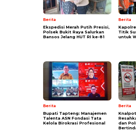
Berita
Berita
Ekspedisi Merah Putih Presisi,
Kapolre
Polsek Bukit Raya Salurkan
Titik S
Bansos Jelang HUT RI ke-81
untuk W
Berita
Berita
Bupati Tapteng: Manajemen
Knalpot
Talenta ASN Fondasi Tata
Resahk
Kelola Birokrasi Profesional
dan Pol
Bertind