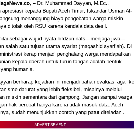
NagaNews.co
, – Dr. Muhammad Dayyan, M.Ec.,
apresiasi kepada Bupati Aceh Timur, Iskandar Usman Al-
 langsung menanggung biaya pengobatan warga miskin
a ditolak oleh RSU karena kendala data desil.
inilai sebagai wujud nyata hifdzun nafs—menjaga jiwa—
 salah satu tujuan utama syariat (maqashid syari’ah). Di
dministrasi kerap menjadi penghalang warga mendapatkan
nian kepala daerah untuk turun tangan adalah bentuk
yang humanis.
an berharap kejadian ini menjadi bahan evaluasi agar ke
nisme darurat yang lebih fleksibel, misalnya melalui
gan miskin sementara dari gampong. Jangan sampai warga
gan hak berobat hanya karena tidak masuk data. Aceh
nya, sudah menunjukkan contoh yang patut diteladani.
ADVERTISEMENT