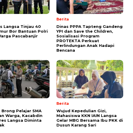
Berita
s Langsa Tinjau 40
Dinas PPPA Tapteng Gandeng
umur Bor Bantuan Polri
YPI dan Save the Children,
arga Pascabanjir
Sosialisasi Program
PROTEKTA Perkuat
Perlindungan Anak Hadapi
Bencana
Berita
 Brong Pelajar SMA
Wujud Kepedulian Gizi,
an Warga, Kacabdin
Mahasiswa KKN IAIN Langsa
res Langsa Diminta
Gelar MBG Bersama Ibu PKK di
ak
Dusun Karang Sari