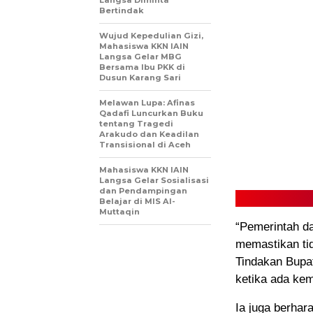
Langsa Diminta
Bertindak
Wujud Kepedulian Gizi,
Mahasiswa KKN IAIN
Langsa Gelar MBG
Bersama Ibu PKK di
Dusun Karang Sari
Melawan Lupa: Afinas
Qadafi Luncurkan Buku
tentang Tragedi
Arakudo dan Keadilan
Transisional di Aceh
Mahasiswa KKN IAIN
Langsa Gelar Sosialisasi
dan Pendampingan
Belajar di MIS Al-
Muttaqin
“Pemerintah d
memastikan ti
Tindakan Bupa
ketika ada kem
Ia juga berhara