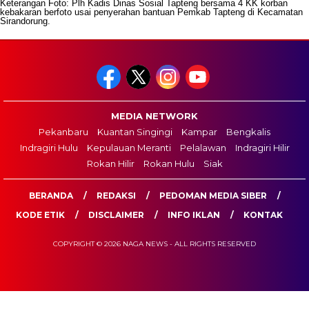
Keterangan Foto: Plh Kadis Dinas Sosial Tapteng bersama 4 KK korban
kebakaran berfoto usai penyerahan bantuan Pemkab Tapteng di Kecamatan
Sirandorung.
MEDIA NETWORK
Pekanbaru
Kuantan Singingi
Kampar
Bengkalis
Indragiri Hulu
Kepulauan Meranti
Pelalawan
Indragiri Hilir
Rokan Hilir
Rokan Hulu
Siak
BERANDA
REDAKSI
PEDOMAN MEDIA SIBER
KODE ETIK
DISCLAIMER
INFO IKLAN
KONTAK
COPYRIGHT © 2026 NAGA NEWS - ALL RIGHTS RESERVED