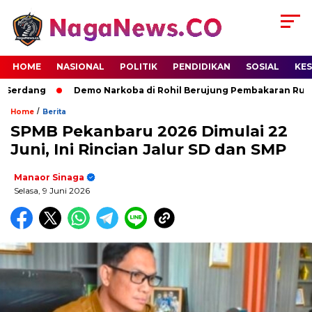
HOME
NASIONAL
POLITIK
PENDIDIKAN
SOSIAL
KE
erdang
Demo Narkoba di Rohil Berujung Pembakaran Rumah 
/
Home
Berita
SPMB Pekanbaru 2026 Dimulai 22
Juni, Ini Rincian Jalur SD dan SMP
Manaor Sinaga
Selasa, 9 Juni 2026