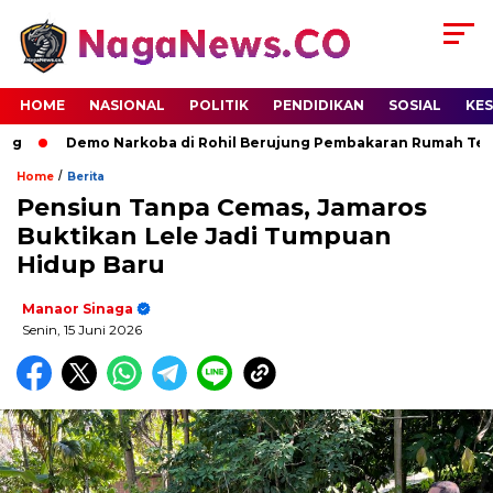
HOME
NASIONAL
POLITIK
PENDIDIKAN
SOSIAL
KE
Demo Narkoba di Rohil Berujung Pembakaran Rumah Terdug
/
Home
Berita
Pensiun Tanpa Cemas, Jamaros
Buktikan Lele Jadi Tumpuan
Hidup Baru
Manaor Sinaga
Senin, 15 Juni 2026