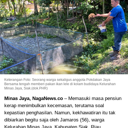
Keterangan Foto: Seorang warga sekaligus anggota Pokdakan Jaya
Bersama tengah memberi pakan ikan lele di kolam budidaya Kelurahan
Minas Jaya, Siak.(dok.PHR)
Minas Jaya, NagaNews.co
– Memasuki masa pensiun
kerap menimbulkan kecemasan, terutama soal
kepastian penghasilan. Namun, kekhawatiran itu tak
dibiarkan begitu saja oleh Jamaros (56), warga
Kelurahan Minas Jaya, Kabupaten Siak, Riau.