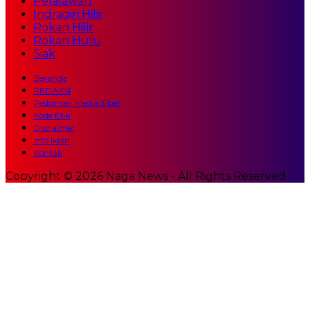
Pelalawan
Indragiri Hilir
Rokan Hilir
Rokan Hulu
Siak
Beranda
REDAKSI
Pedoman Media Siber
Kode Etik
Disclaimer
Info Iklan
Kontak
Copyright © 2026 Naga News - All Rights Reserved