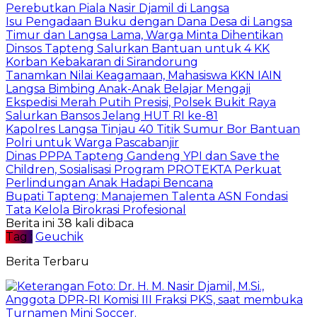
Perebutkan Piala Nasir Djamil di Langsa
Isu Pengadaan Buku dengan Dana Desa di Langsa
Timur dan Langsa Lama, Warga Minta Dihentikan
Dinsos Tapteng Salurkan Bantuan untuk 4 KK
Korban Kebakaran di Sirandorung
Tanamkan Nilai Keagamaan, Mahasiswa KKN IAIN
Langsa Bimbing Anak-Anak Belajar Mengaji
Ekspedisi Merah Putih Presisi, Polsek Bukit Raya
Salurkan Bansos Jelang HUT RI ke-81
Kapolres Langsa Tinjau 40 Titik Sumur Bor Bantuan
Polri untuk Warga Pascabanjir
Dinas PPPA Tapteng Gandeng YPI dan Save the
Children, Sosialisasi Program PROTEKTA Perkuat
Perlindungan Anak Hadapi Bencana
Bupati Tapteng: Manajemen Talenta ASN Fondasi
Tata Kelola Birokrasi Profesional
Berita ini 38 kali dibaca
Tag :
Geuchik
Berita Terbaru