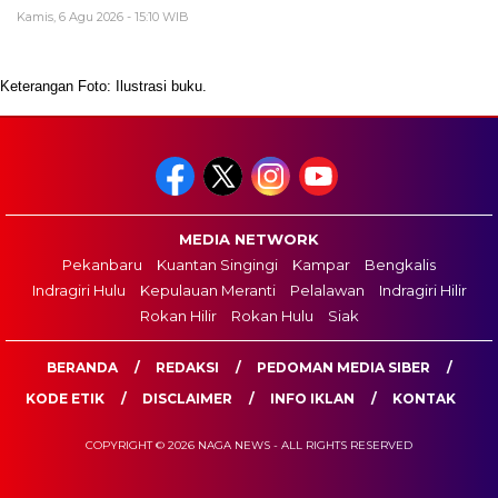
Kamis, 6 Agu 2026 - 15:10 WIB
Keterangan Foto: Ilustrasi buku.
MEDIA NETWORK
Pekanbaru
Kuantan Singingi
Kampar
Bengkalis
Indragiri Hulu
Kepulauan Meranti
Pelalawan
Indragiri Hilir
Rokan Hilir
Rokan Hulu
Siak
BERANDA
REDAKSI
PEDOMAN MEDIA SIBER
KODE ETIK
DISCLAIMER
INFO IKLAN
KONTAK
COPYRIGHT © 2026 NAGA NEWS - ALL RIGHTS RESERVED