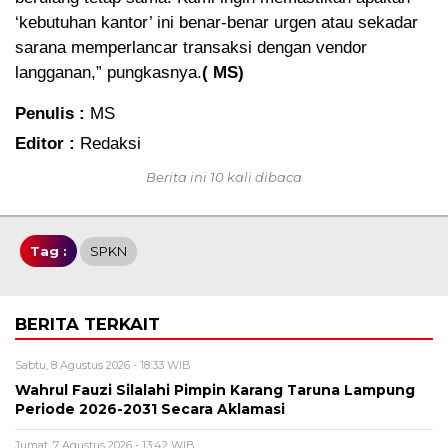
‘kebutuhan kantor’ ini benar-benar urgen atau sekadar
sarana memperlancar transaksi dengan vendor
langganan,” pungkasnya.
( MS)
Penulis :
MS
Editor :
Redaksi
Berita ini 10 kali dibaca
Tag :
SPKN
BERITA TERKAIT
Sabtu, 8 Agustus 2026 - 18:33 WIB
Wahrul Fauzi Silalahi Pimpin Karang Taruna Lampung
Periode 2026-2031 Secara Aklamasi
Jumat, 7 Agustus 2026 - 13:42 WIB