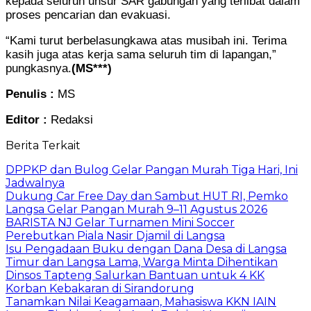
kepada seluruh unsur SAR gabungan yang terlibat dalam
proses pencarian dan evakuasi.
“Kami turut berbelasungkawa atas musibah ini. Terima
kasih juga atas kerja sama seluruh tim di lapangan,”
pungkasnya.
(MS***)
Penulis :
MS
Editor :
Redaksi
Berita Terkait
DPPKP dan Bulog Gelar Pangan Murah Tiga Hari, Ini
Jadwalnya
Dukung Car Free Day dan Sambut HUT RI, Pemko
Langsa Gelar Pangan Murah 9–11 Agustus 2026
BARISTA NJ Gelar Turnamen Mini Soccer
Perebutkan Piala Nasir Djamil di Langsa
Isu Pengadaan Buku dengan Dana Desa di Langsa
Timur dan Langsa Lama, Warga Minta Dihentikan
Dinsos Tapteng Salurkan Bantuan untuk 4 KK
Korban Kebakaran di Sirandorung
Tanamkan Nilai Keagamaan, Mahasiswa KKN IAIN