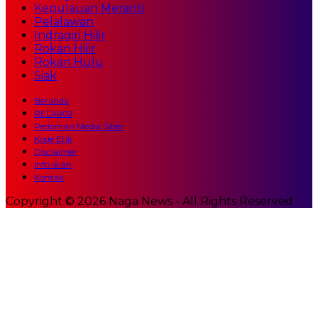
Kepulauan Meranti
Pelalawan
Indragiri Hilir
Rokan Hilir
Rokan Hulu
Siak
Beranda
REDAKSI
Pedoman Media Siber
Kode Etik
Disclaimer
Info Iklan
Kontak
Copyright © 2026 Naga News - All Rights Reserved