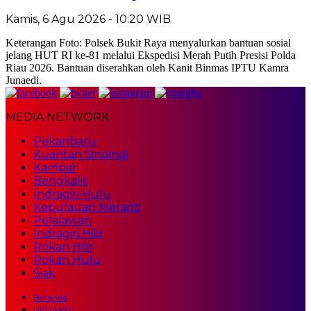
Kamis, 6 Agu 2026 - 10:20 WIB
Keterangan Foto: Polsek Bukit Raya menyalurkan bantuan sosial
jelang HUT RI ke-81 melalui Ekspedisi Merah Putih Presisi Polda
Riau 2026. Bantuan diserahkan oleh Kanit Binmas IPTU Kamra
Junaedi.
MEDIA NETWORK
Pekanbaru
Kuantan Singingi
Kampar
Bengkalis
Indragiri Hulu
Kepulauan Meranti
Pelalawan
Indragiri Hilir
Rokan Hilir
Rokan Hulu
Siak
Beranda
REDAKSI