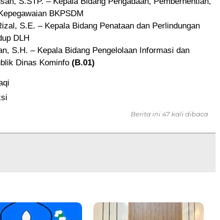
khsan, S.STP. – Kepala Bidang Pengadaan, Pemberhentian,
i Kepegawaian BKPSDM
zal, S.E. – Kepala Bidang Penataan dan Perlindungan
idup DLH
n, S.H. – Kepala Bidang Pengelolaan Informasi dan
blik Dinas Kominfo
(B.01)
aqi
si
Berita ini 47 kali dibaca