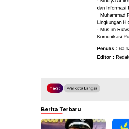
· Moulya Al I
dan Informas
· Muhammad Ri
Lingkungan H
· Muslim Ridwa
Komunikasi Pu
Penulis :
Baih
Editor :
Redak
Tag :
Walikota Langsa
Berita Terbaru