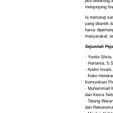
jika didukung 
menjunjung ting
Ia menutup sa
yang dilantik
harus diperta
masyarakat, te
Sejumlah Peja
· Yunita Silvi
· Hartama, S.
· Andre Isvani,
· Koko Hendra
Komunikasi Pi
· Muhammad Ik
dan Kesra Set
· Tatang Waran
dan Rekonstr