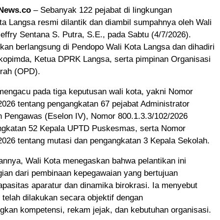
aNews.co
– Sebanyak 122 pejabat di lingkungan
a Langsa resmi dilantik dan diambil sumpahnya oleh Wali
effry Sentana S. Putra, S.E., pada Sabtu (4/7/2026).
ikan berlangsung di Pendopo Wali Kota Langsa dan dihadiri
rkopimda, Ketua DPRK Langsa, serta pimpinan Organisasi
rah (OPD).
 mengacu pada tiga keputusan wali kota, yakni Nomor
2026 tentang pengangkatan 67 pejabat Administrator
an Pengawas (Eselon IV), Nomor 800.1.3.3/102/2026
ngkatan 52 Kepala UPTD Puskesmas, serta Nomor
2026 tentang mutasi dan pengangkatan 3 Kepala Sekolah.
nnya, Wali Kota menegaskan bahwa pelantikan ini
ian dari pembinaan kepegawaian yang bertujuan
asitas aparatur dan dinamika birokrasi. Ia menyebut
 telah dilakukan secara objektif dengan
kan kompetensi, rekam jejak, dan kebutuhan organisasi.