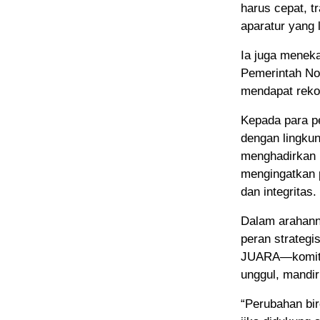
harus cepat, t
aparatur yang 
Ia juga menek
Pemerintah No
mendapat reko
Kepada para pe
dengan lingkun
menghadirkan 
mengingatkan p
dan integritas.
Dalam arahanny
peran strateg
JUARA—komitm
unggul, mandir
“Perubahan bir