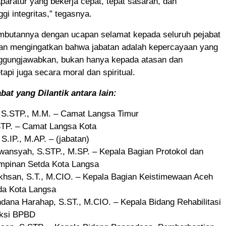
aparatur yang bekerja cepat, tepat sasaran, dan
gi integritas,” tegasnya.
mbutannya dengan ucapan selamat kepada seluruh pejabat
 dan mengingatkan bahwa jabatan adalah kepercayaan yang
nggungjawabkan, bukan hanya kepada atasan dan
tapi juga secara moral dan spiritual.
bat yang Dilantik antara lain:
a, S.STP., M.M. – Camat Langsa Timur
STP. – Camat Langsa Kota
 S.IP., M.AP. – (jabatan)
wansyah, S.STP., M.SP. – Kepala Bagian Protokol dan
mpinan Setda Kota Langsa
hsan, S.T., M.CIO. – Kepala Bagian Keistimewaan Aceh
da Kota Langsa
dana Harahap, S.ST., M.CIO. – Kepala Bidang Rehabilitasi
uksi BPBD