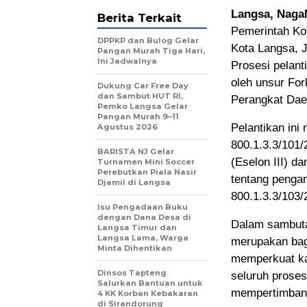
Langsa, Nag
Berita Terkait
Pemerintah Kot
DPPKP dan Bulog Gelar
Kota Langsa, J
Pangan Murah Tiga Hari,
Ini Jadwalnya
Prosesi pelant
oleh unsur Fo
Dukung Car Free Day
dan Sambut HUT RI,
Perangkat Dae
Pemko Langsa Gelar
Pangan Murah 9–11
Pelantikan ini
Agustus 2026
800.1.3.3/101/
BARISTA NJ Gelar
(Eselon III) d
Turnamen Mini Soccer
Perebutkan Piala Nasir
tentang penga
Djamil di Langsa
800.1.3.3/103/
Isu Pengadaan Buku
dengan Dana Desa di
Dalam sambuta
Langsa Timur dan
Langsa Lama, Warga
merupakan bag
Minta Dihentikan
memperkuat kap
Dinsos Tapteng
seluruh proses
Salurkan Bantuan untuk
mempertimbang
4 KK Korban Kebakaran
di Sirandorung