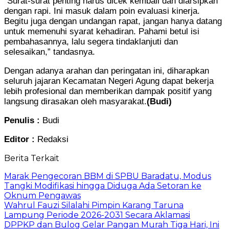
“Surat-surat penting harus dicek kembali dan diarsipkan
dengan rapi. Ini masuk dalam poin evaluasi kinerja.
Begitu juga dengan undangan rapat, jangan hanya datang
untuk memenuhi syarat kehadiran. Pahami betul isi
pembahasannya, lalu segera tindaklanjuti dan
selesaikan,” tandasnya.
Dengan adanya arahan dan peringatan ini, diharapkan
seluruh jajaran Kecamatan Negeri Agung dapat bekerja
lebih profesional dan memberikan dampak positif yang
langsung dirasakan oleh masyarakat.
(Budi)
Penulis :
Budi
Editor :
Redaksi
Berita Terkait
Marak Pengecoran BBM di SPBU Baradatu, Modus
Tangki Modifikasi hingga Diduga Ada Setoran ke
Oknum Pengawas
Wahrul Fauzi Silalahi Pimpin Karang Taruna
Lampung Periode 2026-2031 Secara Aklamasi
DPPKP dan Bulog Gelar Pangan Murah Tiga Hari, Ini