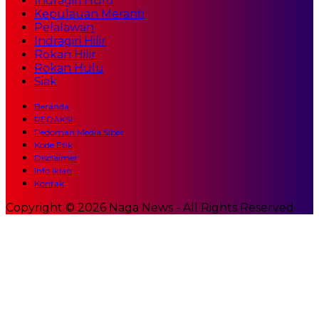
Indragiri Hulu
Kepulauan Meranti
Pelalawan
Indragiri Hilir
Rokan Hilir
Rokan Hulu
Siak
Beranda
REDAKSI
Pedoman Media Siber
Kode Etik
Disclaimer
Info Iklan
Kontak
Copyright © 2026 Naga News - All Rights Reserved