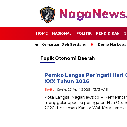
HOME
NASIONAL
POLITIK
PENDIDIKAN
S
rkuat Sinergi Demi Kemajuan Deli Serdang
Demo Narkoba di
Topik
Otonomi Daerah
Pemko Langsa Peringati Hari 
XXX Tahun 2026
Berita
| Senin, 27 April 2026 - 13:13 WIB
Kota Langsa, NagaNews.co, – Pemerinta
menggelar upacara peringatan Hari Oto
2026 di halaman Kantor Wali Kota Langsa