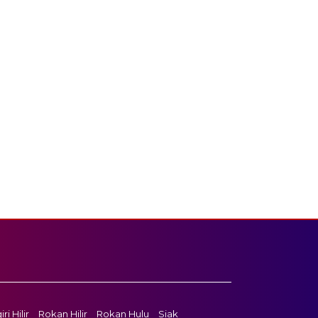
ri Hilir
Rokan Hilir
Rokan Hulu
Siak