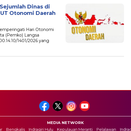
 Sejumlah Dinas di
HUT Otonomi Daerah
emperingati Hari Otonomi
ota (Pemko) Langsa
00.14.10/1401/2026 yang
MEDIA NETWORK
r
Bengkalis
Indragiri Hulu
Kepulauan Meranti
Pelalawan
Indragi