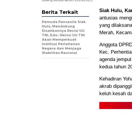
sidang kedua tahun 2024/2025.
Siak Hulu, K
Berita Terkait
antusias meng
Pemuda Pancasila Siak
yang dilaksana
Hulu, Mendukung
Disahkannya Revisi UU
Merah, Kecama
TNI, Edo : Revisi UU TNI
Akan Memperkuat
Institusi Pertahanan
Anggota DPRD 
Negara dan Menjaga
Kec. Perhentia
Stabilitas Nasional
agenda jemput
kedua tahun 2
Kehadiran Yoh
akrab dipangg
keluh kesah da