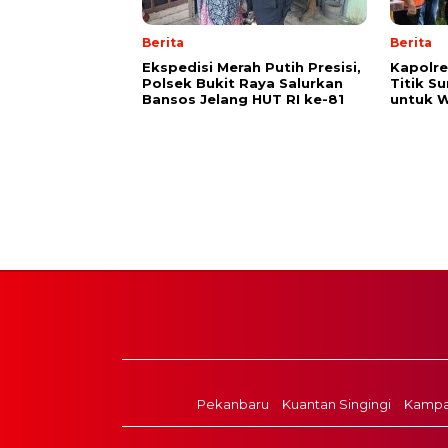
Berita
Berita
Ekspedisi Merah Putih Presisi,
Kapolre
Polsek Bukit Raya Salurkan
Titik S
Bansos Jelang HUT RI ke-81
untuk W
Pekanbaru
Kuantan Singingi
Kampa