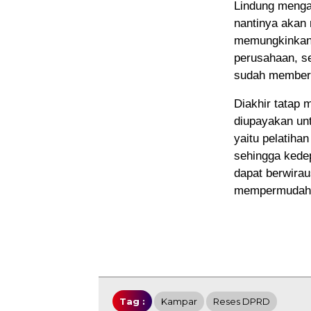
Lindung menga
nantinya akan 
memungkinkan 
perusahaan, s
sudah memberd
Diakhir tatap 
diupayakan un
yaitu pelatiha
sehingga kedep
dapat berwirau
mempermudah k
Tag :
Kampar
Reses DPRD