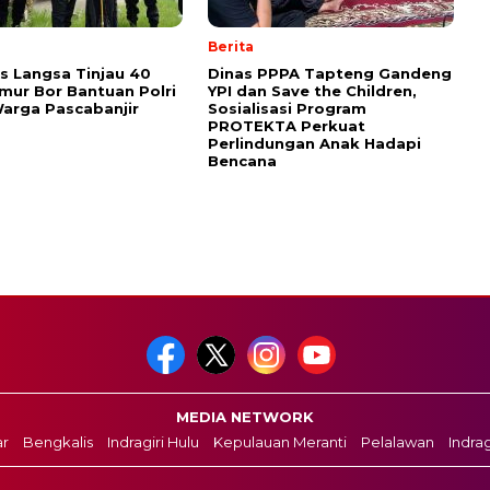
Berita
s Langsa Tinjau 40
Dinas PPPA Tapteng Gandeng
umur Bor Bantuan Polri
YPI dan Save the Children,
arga Pascabanjir
Sosialisasi Program
PROTEKTA Perkuat
Perlindungan Anak Hadapi
Bencana
MEDIA NETWORK
r
Bengkalis
Indragiri Hulu
Kepulauan Meranti
Pelalawan
Indragi