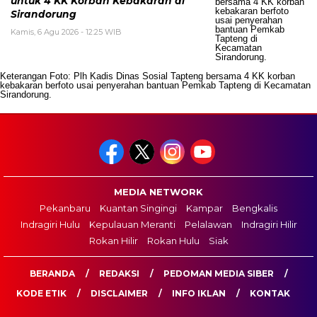
untuk 4 KK Korban Kebakaran di
Sirandorung
Kamis, 6 Agu 2026 - 12:25 WIB
Keterangan Foto: Plh Kadis Dinas Sosial Tapteng bersama 4 KK korban
kebakaran berfoto usai penyerahan bantuan Pemkab Tapteng di Kecamatan
Sirandorung.
MEDIA NETWORK
Pekanbaru
Kuantan Singingi
Kampar
Bengkalis
Indragiri Hulu
Kepulauan Meranti
Pelalawan
Indragiri Hilir
Rokan Hilir
Rokan Hulu
Siak
BERANDA
REDAKSI
PEDOMAN MEDIA SIBER
KODE ETIK
DISCLAIMER
INFO IKLAN
KONTAK