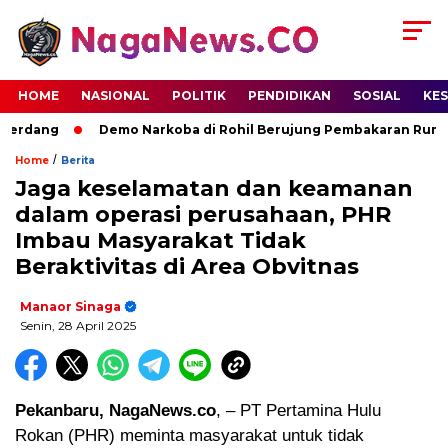
HOME
NASIONAL
POLITIK
PENDIDIKAN
SOSIAL
KE
erdang
Demo Narkoba di Rohil Berujung Pembakaran Rumah T
/
Home
Berita
Jaga keselamatan dan keamanan
dalam operasi perusahaan, PHR
Imbau Masyarakat Tidak
Beraktivitas di Area Obvitnas
Manaor Sinaga
Senin, 28 April 2025
Pekanbaru, NagaNews.co
, – PT Pertamina Hulu
Rokan (PHR) meminta masyarakat untuk tidak