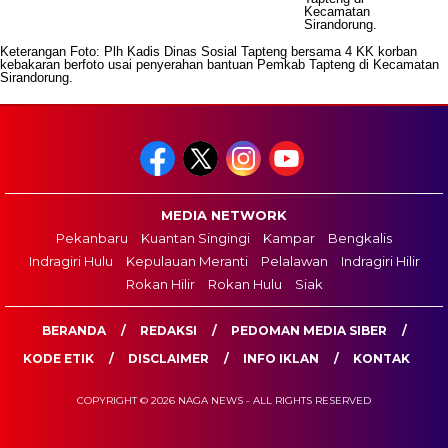
Keterangan Foto: Plh Kadis Dinas Sosial Tapteng bersama 4 KK korban
kebakaran berfoto usai penyerahan bantuan Pemkab Tapteng di Kecamatan
Sirandorung.
MEDIA NETWORK
Pekanbaru
Kuantan Singingi
Kampar
Bengkalis
Indragiri Hulu
Kepulauan Meranti
Pelalawan
Indragiri Hilir
Rokan Hilir
Rokan Hulu
Siak
BERANDA
REDAKSI
PEDOMAN MEDIA SIBER
KODE ETIK
DISCLAIMER
INFO IKLAN
KONTAK
COPYRIGHT © 2026 NAGA NEWS - ALL RIGHTS RESERVED