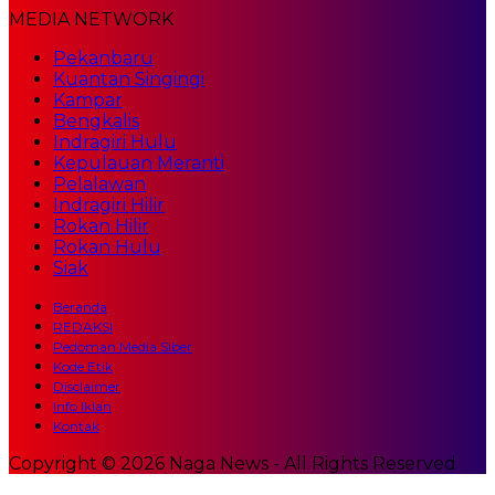
MEDIA NETWORK
Pekanbaru
Kuantan Singingi
Kampar
Bengkalis
Indragiri Hulu
Kepulauan Meranti
Pelalawan
Indragiri Hilir
Rokan Hilir
Rokan Hulu
Siak
Beranda
REDAKSI
Pedoman Media Siber
Kode Etik
Disclaimer
Info Iklan
Kontak
Copyright © 2026 Naga News - All Rights Reserved