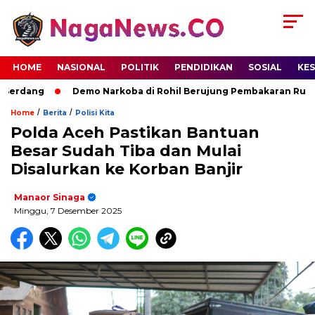
HOME
NASIONAL
POLITIK
PENDIDIKAN
SOSIAL
KE
erdang
Demo Narkoba di Rohil Berujung Pembakaran Rumah T
/
/
Home
Berita
Polisi Kita
Polda Aceh Pastikan Bantuan
Besar Sudah Tiba dan Mulai
Disalurkan ke Korban Banjir
Manaor Sinaga
Minggu, 7 Desember 2025