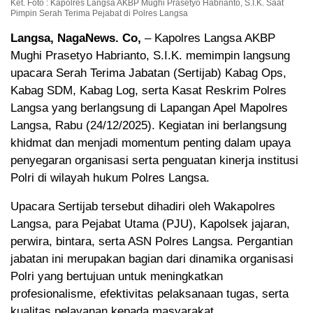
Ket. Foto : Kapolres Langsa AKBP Mughi Prasetyo Habrianto, S.I.K. Saat
Pimpin Serah Terima Pejabat di Polres Langsa
Langsa, NagaNews. Co,
– Kapolres Langsa AKBP
Mughi Prasetyo Habrianto, S.I.K. memimpin langsung
upacara Serah Terima Jabatan (Sertijab) Kabag Ops,
Kabag SDM, Kabag Log, serta Kasat Reskrim Polres
Langsa yang berlangsung di Lapangan Apel Mapolres
Langsa, Rabu (24/12/2025). Kegiatan ini berlangsung
khidmat dan menjadi momentum penting dalam upaya
penyegaran organisasi serta penguatan kinerja institusi
Polri di wilayah hukum Polres Langsa.
Upacara Sertijab tersebut dihadiri oleh Wakapolres
Langsa, para Pejabat Utama (PJU), Kapolsek jajaran,
perwira, bintara, serta ASN Polres Langsa. Pergantian
jabatan ini merupakan bagian dari dinamika organisasi
Polri yang bertujuan untuk meningkatkan
profesionalisme, efektivitas pelaksanaan tugas, serta
kualitas pelayanan kepada masyarakat.