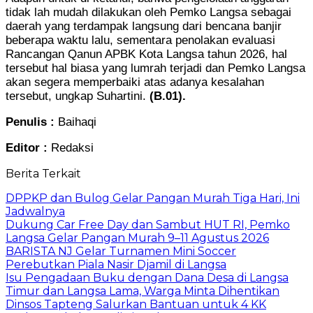
tidak lah mudah dilakukan oleh Pemko Langsa sebagai
daerah yang terdampak langsung dari bencana banjir
beberapa waktu lalu, sementara penolakan evaluasi
Rancangan Qanun APBK Kota Langsa tahun 2026, hal
tersebut hal biasa yang lumrah terjadi dan Pemko Langsa
akan segera memperbaiki atas adanya kesalahan
tersebut, ungkap Suhartini.
(B.01).
Penulis :
Baihaqi
Editor :
Redaksi
Berita Terkait
DPPKP dan Bulog Gelar Pangan Murah Tiga Hari, Ini
Jadwalnya
Dukung Car Free Day dan Sambut HUT RI, Pemko
Langsa Gelar Pangan Murah 9–11 Agustus 2026
BARISTA NJ Gelar Turnamen Mini Soccer
Perebutkan Piala Nasir Djamil di Langsa
Isu Pengadaan Buku dengan Dana Desa di Langsa
Timur dan Langsa Lama, Warga Minta Dihentikan
Dinsos Tapteng Salurkan Bantuan untuk 4 KK