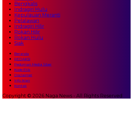
Bengkalis
Indragiri Hulu
Kepulauan Meranti
Pelalawan
Indragiri Hilir
Rokan Hilir
Rokan Hulu
Siak
Beranda
REDAKSI
Pedoman Media Siber
Kode Etik
Disclaimer
Info Iklan
Kontak
Copyright © 2026 Naga News - All Rights Reserved