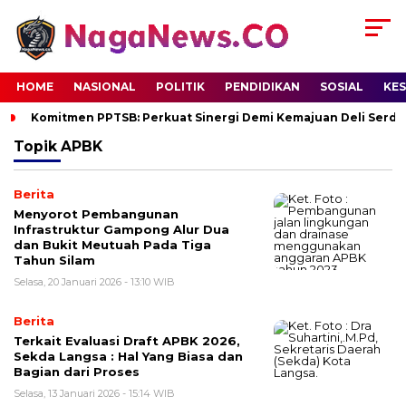
HOME
NASIONAL
POLITIK
PENDIDIKAN
SOSIAL
KE
Komitmen PPTSB: Perkuat Sinergi Demi Kemajuan Deli Serd
Topik
APBK
Berita
Menyorot Pembangunan
Infrastruktur Gampong Alur Dua
dan Bukit Meutuah Pada Tiga
Tahun Silam
Selasa, 20 Januari 2026 - 13:10 WIB
Berita
Terkait Evaluasi Draft APBK 2026,
Sekda Langsa : Hal Yang Biasa dan
Bagian dari Proses
Selasa, 13 Januari 2026 - 15:14 WIB