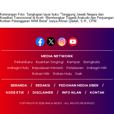
Keterangan Foto: Tangkapan layar buku "Tanggung Jawab Negara dan
Keadilan Transisional di Aceh: Membongkar Tragedi Arakudo dan Perjuangan
Korban Pelanggaran HAM Berat" karya Afinas Qadafi, S.H., CPM.
MEDIA NETWORK
Pekanbaru
Kuantan Singingi
Kampar
Bengkalis
Indragiri Hulu
Kepulauan Meranti
Pelalawan
Indragiri Hilir
Rokan Hilir
Rokan Hulu
Siak
BERANDA
REDAKSI
PEDOMAN MEDIA SIBER
KODE ETIK
DISCLAIMER
INFO IKLAN
KONTAK
COPYRIGHT © 2026 NAGA NEWS - ALL RIGHTS RESERVED