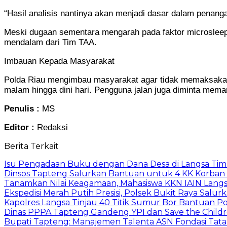
“Hasil analisis nantinya akan menjadi dasar dalam penangan
Meski dugaan sementara mengarah pada faktor microsleep
mendalam dari Tim TAA.
Imbauan Kepada Masyarakat
Polda Riau mengimbau masyarakat agar tidak memaksakan d
malam hingga dini hari. Pengguna jalan juga diminta meman
Penulis :
MS
Editor :
Redaksi
Berita Terkait
Isu Pengadaan Buku dengan Dana Desa di Langsa Tim
Dinsos Tapteng Salurkan Bantuan untuk 4 KK Korban 
Tanamkan Nilai Keagamaan, Mahasiswa KKN IAIN Langs
Ekspedisi Merah Putih Presisi, Polsek Bukit Raya Salu
Kapolres Langsa Tinjau 40 Titik Sumur Bor Bantuan Po
Dinas PPPA Tapteng Gandeng YPI dan Save the Childr
Bupati Tapteng: Manajemen Talenta ASN Fondasi Tata K