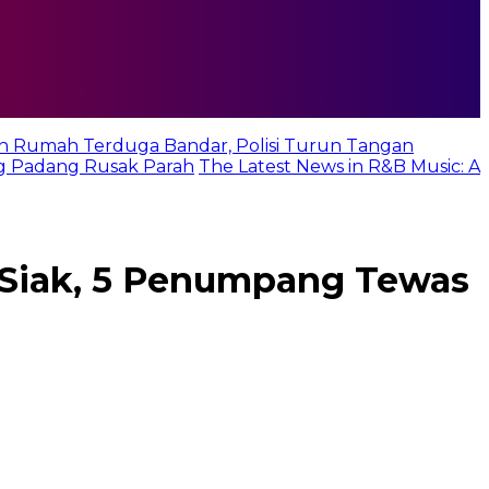
n Rumah Terduga Bandar, Polisi Turun Tangan
g Padang Rusak Parah
The Latest News in R&B Music: A
i Siak, 5 Penumpang Tewas