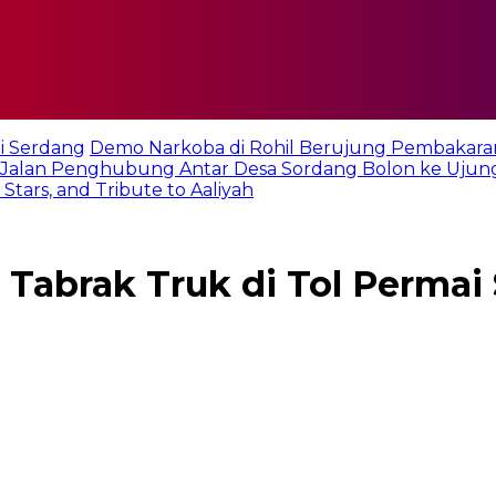
i Serdang
Demo Narkoba di Rohil Berujung Pembakara
Jalan Penghubung Antar Desa Sordang Bolon ke Ujun
tars, and Tribute to Aaliyah
i Tabrak Truk di Tol Perma