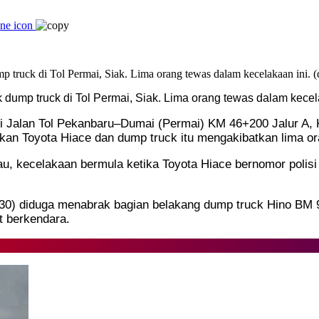
dump truck di Tol Permai, Siak. Lima orang tewas dalam kecelak
i di Jalan Tol Pekanbaru–Dumai (Permai) KM 46+200 Jalur A
tkan Toyota Hiace dan dump truck itu mengakibatkan lima ora
 Riau, kecelakaan bermula ketika Toyota Hiace bernomor p
(30) diduga menabrak bagian belakang dump truck Hino BM
t berkendara.