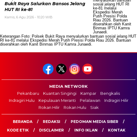
Bukit Raya Salurkan Bansos Jelang
HUT RI ke-81
Kamis, 6 Agu 2026 - 10:20 WIB
Keterangan Foto: Polsek Bukit Raya menyalurkan bantuan sosial jelang HUT
RI ke-81 melalui Ekspedisi Merah Putih Presisi Polda Riau 2026. Bantuan
diserahkan oleh Kanit Binmas IPTU Kamra Junaedi.
MEDIA NETWORK
Pekanbaru
Kuantan Singingi
Kampar
Bengkalis
Indragiri Hulu
Kepulauan Meranti
Pelalawan
Indragiri Hilir
Rokan Hilir
Rokan Hulu
Siak
BERANDA
REDAKSI
PEDOMAN MEDIA SIBER
KODE ETIK
DISCLAIMER
INFO IKLAN
KONTAK