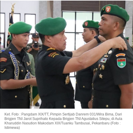
Ket. Foto : Pangdam XIX/TT, Pimpin Sertijab Danrem 031/Wira Bima, Dari
Brigjen TNI Jarot Suprihato Kepada Brigjen TNI Agustatius Sitepu, di Aula
Kharuddin Nasution Makodam XIX/Tuanku Tambusai, Pekanbaru (Foto :
Istimewa)