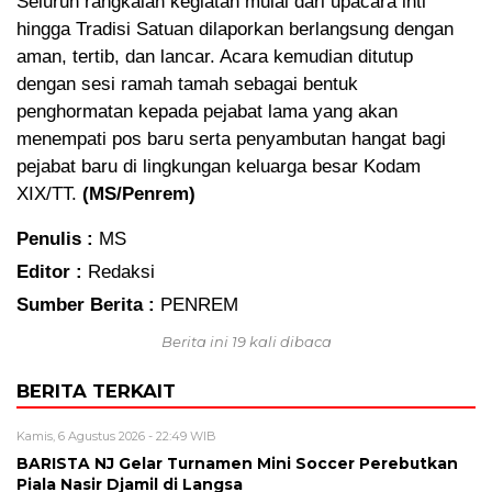
Seluruh rangkaian kegiatan mulai dari upacara inti
hingga Tradisi Satuan dilaporkan berlangsung dengan
aman, tertib, dan lancar. Acara kemudian ditutup
dengan sesi ramah tamah sebagai bentuk
penghormatan kepada pejabat lama yang akan
menempati pos baru serta penyambutan hangat bagi
pejabat baru di lingkungan keluarga besar Kodam
XIX/TT.
(MS/Penrem)
Penulis :
MS
Editor :
Redaksi
Sumber Berita :
PENREM
Berita ini 19 kali dibaca
BERITA TERKAIT
Kamis, 6 Agustus 2026 - 22:49 WIB
BARISTA NJ Gelar Turnamen Mini Soccer Perebutkan
Piala Nasir Djamil di Langsa