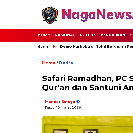
HOME
NASIONAL
POLITIK
PENDIDIKAN
S
uan Deli Serdang
Demo Narkoba di Rohil Berujung Pembakar
Home
Berita
/
Safari Ramadhan, PC 
Qur’an dan Santuni A
Manaor Sinaga
Rabu, 18 Maret 2026