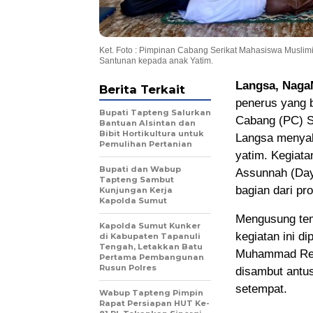
Ket. Foto : Pimpinan Cabang Serikat Mahasiswa Muslim
Santunan kepada anak Yatim.
Langsa, Naga
Berita Terkait
penerus yang 
Bupati Tapteng Salurkan
Cabang (PC) S
Bantuan Alsintan dan
Bibit Hortikultura untuk
Langsa menyal
Pemulihan Pertanian
yatim. Kegiat
Bupati dan Wabup
Assunnah (Day
Tapteng Sambut
bagian dari p
Kunjungan Kerja
Kapolda Sumut
Mengusung tem
Kapolda Sumut Kunker
kegiatan ini 
di Kabupaten Tapanuli
Tengah, Letakkan Batu
Muhammad Reza
Pertama Pembangunan
Rusun Polres
disambut antus
setempat.
Wabup Tapteng Pimpin
Rapat Persiapan HUT Ke-