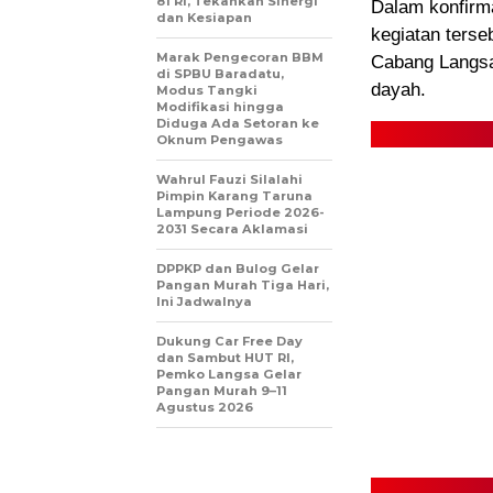
81 RI, Tekankan Sinergi
Dalam konfir
dan Kesiapan
kegiatan terse
Marak Pengecoran BBM
Cabang Langsa
di SPBU Baradatu,
dayah.
Modus Tangki
Modifikasi hingga
Diduga Ada Setoran ke
Oknum Pengawas
Wahrul Fauzi Silalahi
Pimpin Karang Taruna
Lampung Periode 2026-
2031 Secara Aklamasi
DPPKP dan Bulog Gelar
Pangan Murah Tiga Hari,
Ini Jadwalnya
Dukung Car Free Day
dan Sambut HUT RI,
Pemko Langsa Gelar
Pangan Murah 9–11
Agustus 2026