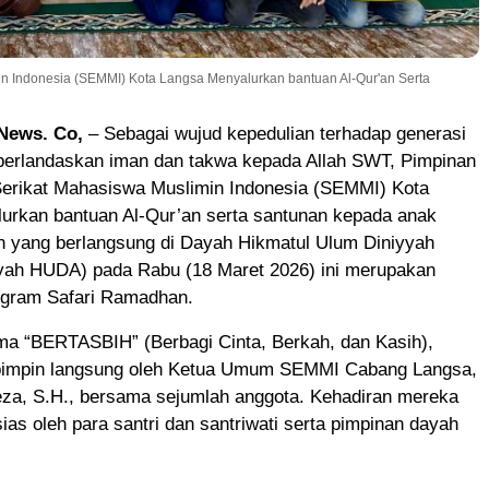
in Indonesia (SEMMI) Kota Langsa Menyalurkan bantuan Al-Qur'an Serta
News. Co,
– Sebagai wujud kepedulian terhadap generasi
berlandaskan iman dan takwa kepada Allah SWT, Pimpinan
erikat Mahasiswa Muslimin Indonesia (SEMMI) Kota
urkan bantuan Al-Qur’an serta santunan kepada anak
an yang berlangsung di Dayah Hikmatul Ulum Diniyyah
ah HUDA) pada Rabu (18 Maret 2026) ini merupakan
rogram Safari Ramadhan.
a “BERTASBIH” (Berbagi Cinta, Berkah, dan Kasih),
dipimpin langsung oleh Ketua Umum SEMMI Cabang Langsa,
, S.H., bersama sejumlah anggota. Kehadiran mereka
ias oleh para santri dan santriwati serta pimpinan dayah