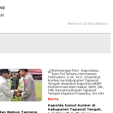
aqi
si
Berita ini 22 kali dibaca
Berita
Kapolda Sumut Kunker di
Kabupaten Tapanuli Tengah,
 dan Wabup Tapteng