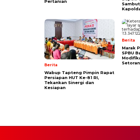
Pertanian
Sambut 
Kapold
Berita
Marak P
SPBU Ba
Modifik
Setora
Berita
Wabup Tapteng Pimpin Rapat
Persiapan HUT Ke-81 RI,
Tekankan Sinergi dan
Kesiapan