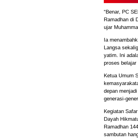
“Benar, PC SE
Ramadhan di D
ujar Muhamma
Ia menambahka
Langsa sekali
yatim. Ini ad
proses belajar
Ketua Umum SE
kemasyarakata
depan menjadi 
generasi-gener
Kegiatan Safa
Dayah Hikmatu
Ramadhan 1447
sambutan hanga