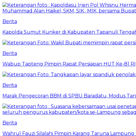
Berita
Kapolda Sumut Kunker di Kabupaten Tapanuli Tenga
Berita
Wabup Tapteng Pimpin Rapat Persiapan HUT Ke-81 RI,
Berita
Marak Pengecoran BBM di SPBU Baradatu, Modus Tang
Berita
Wahrul Fauzi Silalahi Pimpin Karang Taruna Lampung 