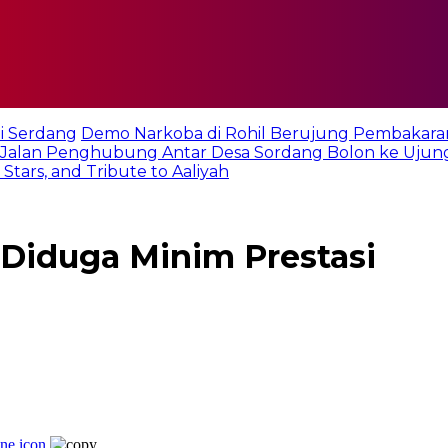
i Serdang
Demo Narkoba di Rohil Berujung Pembakara
Jalan Penghubung Antar Desa Sordang Bolon ke Ujun
tars, and Tribute to Aaliyah
Diduga Minim Prestasi