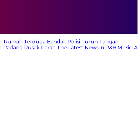
n Rumah Terduga Bandar, Polisi Turun Tangan
g Padang Rusak Parah
The Latest News in R&B Music: A