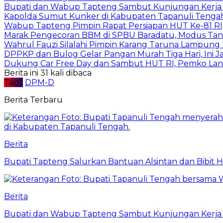
Bupati dan Wabup Tapteng Sambut Kunjungan Kerja
Kapolda Sumut Kunker di Kabupaten Tapanuli Tenga
Wabup Tapteng Pimpin Rapat Persiapan HUT Ke-81 RI,
Marak Pengecoran BBM di SPBU Baradatu, Modus Tang
Wahrul Fauzi Silalahi Pimpin Karang Taruna Lampung 
DPPKP dan Bulog Gelar Pangan Murah Tiga Hari, Ini 
Dukung Car Free Day dan Sambut HUT RI, Pemko Lang
Berita ini 31 kali dibaca
Tag :
DPM-D
Berita Terbaru
Berita
Bupati Tapteng Salurkan Bantuan Alsintan dan Bibit 
Berita
Bupati dan Wabup Tapteng Sambut Kunjungan Kerja