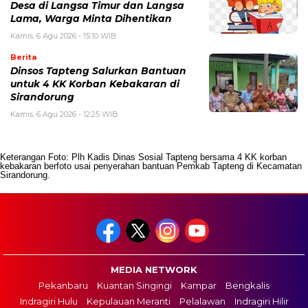
Desa di Langsa Timur dan Langsa
Lama, Warga Minta Dihentikan
Kamis, 6 Agu 2026 - 15:10 WIB
Berita
Dinsos Tapteng Salurkan Bantuan
untuk 4 KK Korban Kebakaran di
Sirandorung
Kamis, 6 Agu 2026 - 12:25 WIB
Keterangan Foto: Plh Kadis Dinas Sosial Tapteng bersama 4 KK korban
kebakaran berfoto usai penyerahan bantuan Pemkab Tapteng di Kecamatan
Sirandorung.
MEDIA NETWORK
Pekanbaru
Kuantan Singingi
Kampar
Bengkalis
Indragiri Hulu
Kepulauan Meranti
Pelalawan
Indragiri Hilir