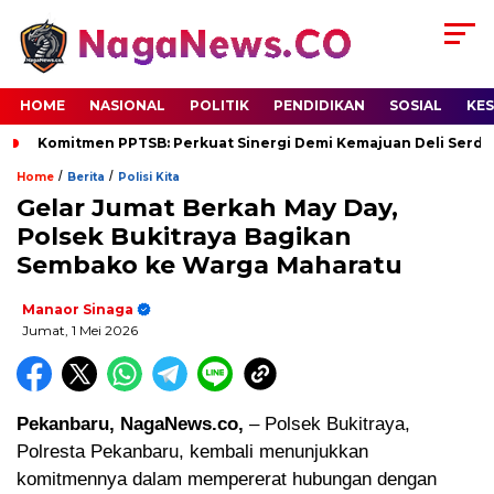
HOME
NASIONAL
POLITIK
PENDIDIKAN
SOSIAL
KE
Komitmen PPTSB: Perkuat Sinergi Demi Kemajuan Deli Serd
/
/
Home
Berita
Polisi Kita
Gelar Jumat Berkah May Day,
Polsek Bukitraya Bagikan
Sembako ke Warga Maharatu
Manaor Sinaga
Jumat, 1 Mei 2026
Pekanbaru, NagaNews.co,
– Polsek Bukitraya,
Polresta Pekanbaru, kembali menunjukkan
komitmennya dalam mempererat hubungan dengan