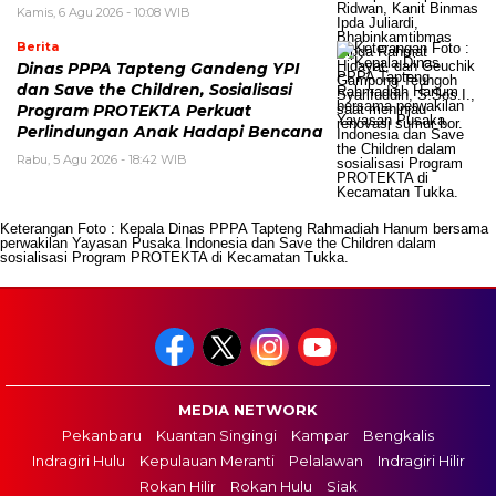
Kamis, 6 Agu 2026 - 10:08 WIB
Berita
Dinas PPPA Tapteng Gandeng YPI
dan Save the Children, Sosialisasi
Program PROTEKTA Perkuat
Perlindungan Anak Hadapi Bencana
Rabu, 5 Agu 2026 - 18:42 WIB
Keterangan Foto : Kepala Dinas PPPA Tapteng Rahmadiah Hanum bersama
perwakilan Yayasan Pusaka Indonesia dan Save the Children dalam
sosialisasi Program PROTEKTA di Kecamatan Tukka.
MEDIA NETWORK
Pekanbaru
Kuantan Singingi
Kampar
Bengkalis
Indragiri Hulu
Kepulauan Meranti
Pelalawan
Indragiri Hilir
Rokan Hilir
Rokan Hulu
Siak