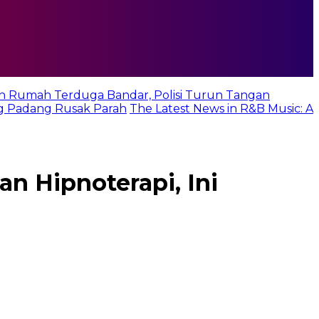
n Rumah Terduga Bandar, Polisi Turun Tangan
g Padang Rusak Parah
The Latest News in R&B Music: A
n Hipnoterapi, Ini