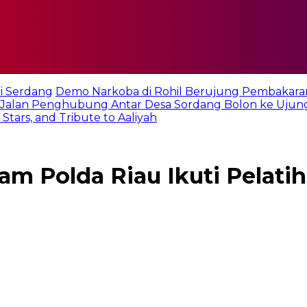
i Serdang
Demo Narkoba di Rohil Berujung Pembakara
Jalan Penghubung Antar Desa Sordang Bolon ke Ujun
tars, and Tribute to Aaliyah
m Polda Riau Ikuti Pelatiha