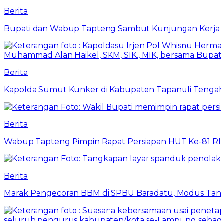
Berita
Bupati dan Wabup Tapteng Sambut Kunjungan Kerja
Berita
Kapolda Sumut Kunker di Kabupaten Tapanuli Tenga
Berita
Wabup Tapteng Pimpin Rapat Persiapan HUT Ke-81 RI,
Berita
Marak Pengecoran BBM di SPBU Baradatu, Modus Tang