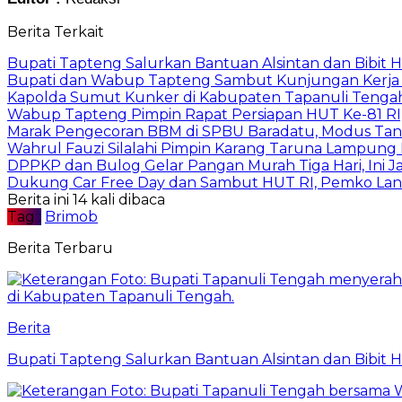
Berita Terkait
Bupati Tapteng Salurkan Bantuan Alsintan dan Bibit 
Bupati dan Wabup Tapteng Sambut Kunjungan Kerja
Kapolda Sumut Kunker di Kabupaten Tapanuli Tenga
Wabup Tapteng Pimpin Rapat Persiapan HUT Ke-81 RI,
Marak Pengecoran BBM di SPBU Baradatu, Modus Tang
Wahrul Fauzi Silalahi Pimpin Karang Taruna Lampung 
DPPKP dan Bulog Gelar Pangan Murah Tiga Hari, Ini 
Dukung Car Free Day dan Sambut HUT RI, Pemko Lang
Berita ini 14 kali dibaca
Tag :
Brimob
Berita Terbaru
Berita
Bupati Tapteng Salurkan Bantuan Alsintan dan Bibit 