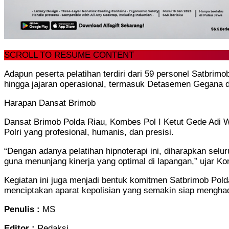
SCROLL TO RESUME CONTENT
Adapun peserta pelatihan terdiri dari 59 personel Satbrim
hingga jajaran operasional, termasuk Detasemen Gegana d
Harapan Dansat Brimob
Dansat Brimob Polda Riau, Kombes Pol I Ketut Gede Adi 
Polri yang profesional, humanis, dan presisi.
“Dengan adanya pelatihan hipnoterapi ini, diharapkan sel
guna menunjang kinerja yang optimal di lapangan,” ujar Ko
Kegiatan ini juga menjadi bentuk komitmen Satbrimob Pol
menciptakan aparat kepolisian yang semakin siap menghad
Penulis :
MS
Editor :
Redaksi