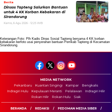
Berita
Dinsos Tapteng Salurkan Bantuan
untuk 4 KK Korban Kebakaran di
Sirandorung
Kamis, 6 Agu 2026 - 12:25 WIB
Keterangan Foto: Plh Kadis Dinas Sosial Tapteng bersama 4 KK korban
kebakaran berfoto usai penyerahan bantuan Pemkab Tapteng di Kecamatan
Sirandorung.
MEDIA NETWORK
Pekanbaru
Kuantan Singingi
Kampar
Bengkalis
Indragiri Hulu
Kepulauan Meranti
Pelalawan
Indragiri Hilir
Rokan Hilir
Rokan Hulu
Siak
BERANDA
REDAKSI
PEDOMAN MEDIA SIBER