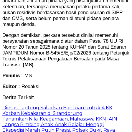
antara lain ancaman pidana yang disangkakan memenuhi
ketentuan, tersangka merupakan pelaku pertama kali,
bukan residivis berdasarkan hasil penelusuran di SIPP
dan CMS, serta belum pernah dijatuhi pidana penjara
maupun denda.
Dengan demikian, perkara tersebut dinilai memenuhi
persyaratan sebagaimana diatur dalam Pasal 78 UU RI
Nomor 20 Tahun 2025 tentang KUHAP dan Surat Edaran
JAMPIDUM Nomor B-545/E/Ejp/02/2026 tentang Petunjuk
Teknis Pelaksanaan Pengakuan Bersalah pada Masa
Transisi.
(MS)
Penulis :
MS
Editor :
Redaksi
Berita Terkait
Dinsos Tapteng Salurkan Bantuan untuk 4 KK
Korban Kebakaran di Sirandorung
Tanamkan Nilai Keagamaan, Mahasiswa KKN IAIN
Langsa Bimbing Anak-Anak Belajar Mengaji
Ekspedisi Merah Putih Presisi, Polsek Bukit Raya