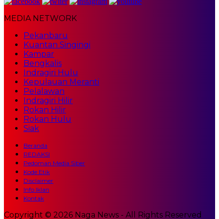
MEDIA NETWORK
Pekanbaru
Kuantan Singingi
Kampar
Bengkalis
Indragiri Hulu
Kepulauan Meranti
Pelalawan
Indragiri Hilir
Rokan Hilir
Rokan Hulu
Siak
Beranda
REDAKSI
Pedoman Media Siber
Kode Etik
Disclaimer
Info Iklan
Kontak
Copyright © 2026 Naga News - All Rights Reserved