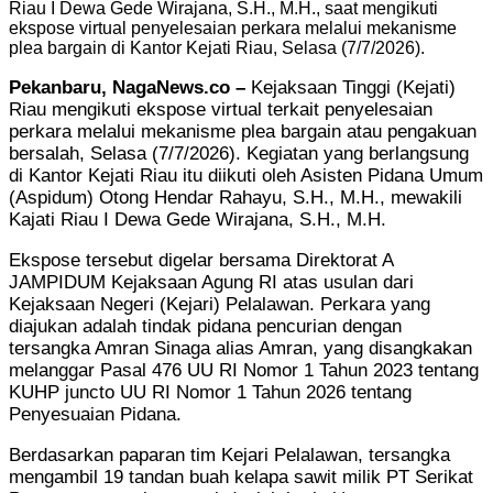
Riau I Dewa Gede Wirajana, S.H., M.H., saat mengikuti
ekspose virtual penyelesaian perkara melalui mekanisme
plea bargain di Kantor Kejati Riau, Selasa (7/7/2026).
Pekanbaru, NagaNews.co –
Kejaksaan Tinggi (Kejati)
Riau mengikuti ekspose virtual terkait penyelesaian
perkara melalui mekanisme plea bargain atau pengakuan
bersalah, Selasa (7/7/2026). Kegiatan yang berlangsung
di Kantor Kejati Riau itu diikuti oleh Asisten Pidana Umum
(Aspidum) Otong Hendar Rahayu, S.H., M.H., mewakili
Kajati Riau I Dewa Gede Wirajana, S.H., M.H.
Ekspose tersebut digelar bersama Direktorat A
JAMPIDUM Kejaksaan Agung RI atas usulan dari
Kejaksaan Negeri (Kejari) Pelalawan. Perkara yang
diajukan adalah tindak pidana pencurian dengan
tersangka Amran Sinaga alias Amran, yang disangkakan
melanggar Pasal 476 UU RI Nomor 1 Tahun 2023 tentang
KUHP juncto UU RI Nomor 1 Tahun 2026 tentang
Penyesuaian Pidana.
Berdasarkan paparan tim Kejari Pelalawan, tersangka
mengambil 19 tandan buah kelapa sawit milik PT Serikat