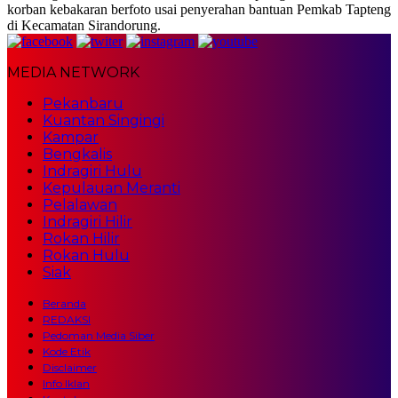
korban kebakaran berfoto usai penyerahan bantuan Pemkab Tapteng
di Kecamatan Sirandorung.
MEDIA NETWORK
Pekanbaru
Kuantan Singingi
Kampar
Bengkalis
Indragiri Hulu
Kepulauan Meranti
Pelalawan
Indragiri Hilir
Rokan Hilir
Rokan Hulu
Siak
Beranda
REDAKSI
Pedoman Media Siber
Kode Etik
Disclaimer
Info Iklan