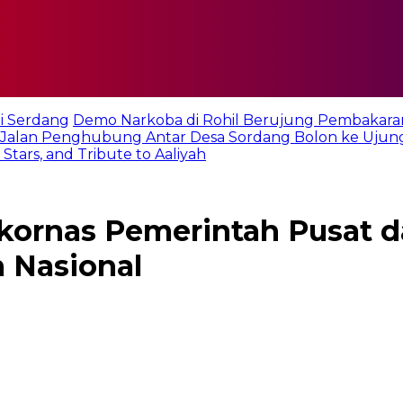
i Serdang
Demo Narkoba di Rohil Berujung Pembakara
Jalan Penghubung Antar Desa Sordang Bolon ke Ujun
tars, and Tribute to Aaliyah
akornas Pemerintah Pusat 
 Nasional