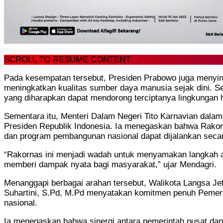
SCROLL TO RESUME CONTENT
Pada kesempatan tersebut, Presiden Prabowo juga menying
meningkatkan kualitas sumber daya manusia sejak dini. S
yang diharapkan dapat mendorong terciptanya lingkungan h
Sementara itu, Menteri Dalam Negeri Tito Karnavian dal
Presiden Republik Indonesia. Ia menegaskan bahwa Rakor
dan program pembangunan nasional dapat dijalankan secar
“Rakornas ini menjadi wadah untuk menyamakan langkah an
memberi dampak nyata bagi masyarakat,” ujar Mendagri.
Menanggapi berbagai arahan tersebut, Walikota Langsa Je
Suhartini, S.Pd, M.Pd menyatakan komitmen penuh Pemer
nasional.
Ia menegaskan bahwa sinergi antara pemerintah pusat d