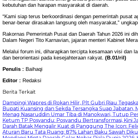
kebutuhan dan harapan masyarakat di daerah.
“Kami siap terus berkoordinasi dengan pemerintah pusat 
benar-benar dirasakan langsung oleh masyarakat,” ungkap 
Rakornas Pemerintah Pusat dan Daerah Tahun 2026 ini dih
Dalam Negeri Tito Karnavian, jajaran menteri Kabinet Mera
Melalui forum ini, diharapkan tercipta kesamaan visi dan
dan berorientasi pada kesejahteraan rakyat.
(B.01/ril)
Penulis :
Baihaqi
Editor :
Redaksi
Berita Terkait
Dampingi Wapres di Rokan Hilir, Plt Gubri Riau Tega
Bupati Kuansing dan Sekda Tersangka Suap Jabatan, 
Menag Nasaruddin Umar Tiba di Manokwari, Tutup Pe
Ketum TP Posyandu: Posyandu Bertransformasi, Kini J
Darah Batak Mengalir Kuat di Panggung The Icon: Fel
Aturan Baru Tata Ruang: 87% Lahan Baku Sawah Dikun
Mendagri Minta Daerah Gelar Nobar Piala Dunia 2026: