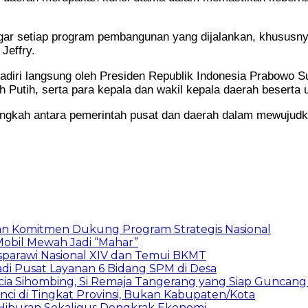
agar setiap program pembangunan yang dijalankan, khususny
Jeffry.
adiri langsung oleh Presiden Republik Indonesia Prabowo S
h Putih, serta para kepala dan wakil kepala daerah beserta 
 langkah antara pemerintah pusat dan daerah dalam mewujud
skan Komitmen Dukung Program Strategis Nasional
Mobil Mewah Jadi “Mahar”
sparawi Nasional XIV dan Temui BKMT
adi Pusat Layanan 6 Bidang SPM di Desa
icia Sihombing, Si Remaja Tangerang yang Siap Guncang
ci di Tingkat Provinsi, Bukan Kabupaten/Kota
 Hiburan Sekaligus Dongkrak Ekonomi