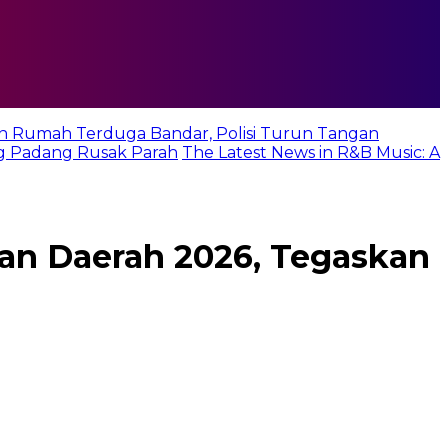
n Rumah Terduga Bandar, Polisi Turun Tangan
g Padang Rusak Parah
The Latest News in R&B Music: A
dan Daerah 2026, Tegaskan