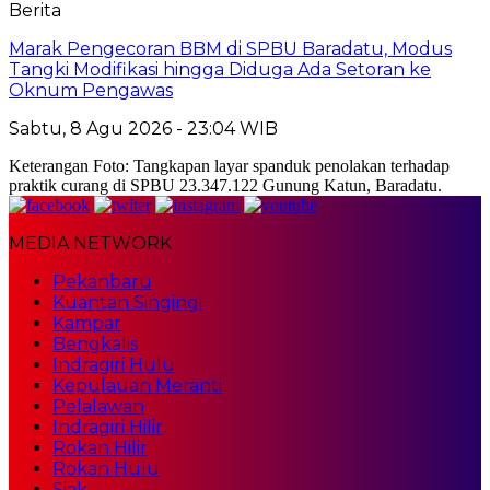
Berita
Marak Pengecoran BBM di SPBU Baradatu, Modus
Tangki Modifikasi hingga Diduga Ada Setoran ke
Oknum Pengawas
Sabtu, 8 Agu 2026 - 23:04 WIB
Keterangan Foto: Tangkapan layar spanduk penolakan terhadap
praktik curang di SPBU 23.347.122 Gunung Katun, Baradatu.
MEDIA NETWORK
Pekanbaru
Kuantan Singingi
Kampar
Bengkalis
Indragiri Hulu
Kepulauan Meranti
Pelalawan
Indragiri Hilir
Rokan Hilir
Rokan Hulu
Siak