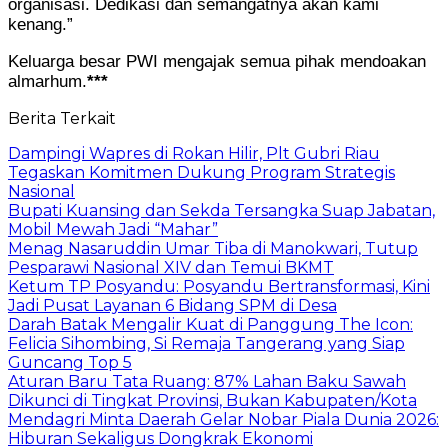
organisasi. Dedikasi dan semangatnya akan kami
kenang.”
Keluarga besar PWI mengajak semua pihak mendoakan
almarhum.
***
Berita Terkait
Dampingi Wapres di Rokan Hilir, Plt Gubri Riau
Tegaskan Komitmen Dukung Program Strategis
Nasional
Bupati Kuansing dan Sekda Tersangka Suap Jabatan,
Mobil Mewah Jadi “Mahar”
Menag Nasaruddin Umar Tiba di Manokwari, Tutup
Pesparawi Nasional XIV dan Temui BKMT
Ketum TP Posyandu: Posyandu Bertransformasi, Kini
Jadi Pusat Layanan 6 Bidang SPM di Desa
Darah Batak Mengalir Kuat di Panggung The Icon:
Felicia Sihombing, Si Remaja Tangerang yang Siap
Guncang Top 5
Aturan Baru Tata Ruang: 87% Lahan Baku Sawah
Dikunci di Tingkat Provinsi, Bukan Kabupaten/Kota
Mendagri Minta Daerah Gelar Nobar Piala Dunia 2026:
Hiburan Sekaligus Dongkrak Ekonomi