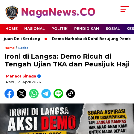
HOME
NASIONAL
POLITIK
PENDIDIKAN
SOSIAL
KE
uan Deli Serdang
Demo Narkoba di Rohil Berujung Pembaka
/
Home
Berita
Ironi di Langsa: Demo Ricuh di
Tengah Ujian TKA dan Peusijuk Haji
Manaor Sinaga
Rabu, 29 April 2026