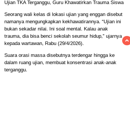
Ujian TKA Terganggu, Guru Khawatirkan Trauma Siswa
Seorang wali kelas di lokasi ujian yang enggan disebut
namanya mengungkapkan kekhawatirannya. “Ujian ini
bukan sekadar nilai. Ini soal mental. Kalau anak
trauma, dia bisa benci sekolah seumur hidup,” ujarnya
kepada wartawan, Rabu (29/4/2026).
Suara orasi massa disebutnya terdengar hingga ke
dalam ruang ujian, membuat konsentrasi anak-anak
terganggu.
Tradisi Peusijuk Terganggu, Calon Haji Gelisah
Bergeser beberapa ratus meter ke lokasi peusijuek,
suasana yang seharusnya khusyuk dengan lantunan
doa dan shalawat ikut terpecah oleh teriakan peserta
demo. Para calon jamaah haji (dhuyufurrahman)
tampak menunduk gelisah, sementara keluarga yang
hadir tidak bisa menyembunyikan rasa was-was.