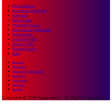
Pekanbaru
Kuantan Singingi
Kampar
Bengkalis
Indragiri Hulu
Kepulauan Meranti
Pelalawan
Indragiri Hilir
Rokan Hilir
Rokan Hulu
Siak
Beranda
REDAKSI
Pedoman Media Siber
Kode Etik
Disclaimer
Info Iklan
Kontak
Copyright © 2026 Naga News - All Rights Reserved