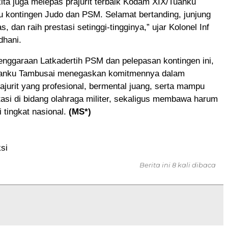
 kita juga melepas prajurit terbaik Kodam XIX/Tuanku
u kontingen Judo dan PSM. Selamat bertanding, junjung
tas, dan raih prestasi setinggi-tingginya,” ujar Kolonel Inf
dhani.
enggaraan Latkadertih PSM dan pelepasan kontingen ini,
anku Tambusai menegaskan komitmennya dalam
urit yang profesional, bermental juang, serta mampu
asi di bidang olahraga militer, sekaligus membawa harum
 tingkat nasional.
(MS*)
si
Berita ini 8 kali dibaca