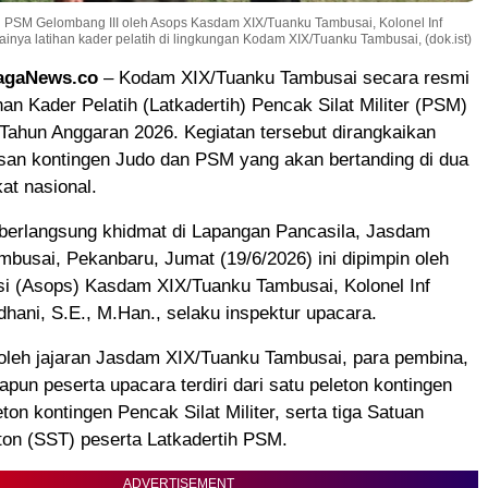
ih PSM Gelombang III oleh Asops Kasdam XIX/Tuanku Tambusai, Kolonel Inf
ainya latihan kader pelatih di lingkungan Kodam XIX/Tuanku Tambusai, (dok.ist)
agaNews.co
– Kodam XIX/Tuanku Tambusai secara resmi
n Kader Pelatih (Latkadertih) Pencak Silat Militer (PSM)
Tahun Anggaran 2026. Kegiatan tersebut dirangkaikan
san kontingen Judo dan PSM yang akan bertanding di dua
kat nasional.
berlangsung khidmat di Lapangan Pancasila, Jasdam
busai, Pekanbaru, Jumat (19/6/2026) ini dipimpin oleh
si (Asops) Kasdam XIX/Tuanku Tambusai, Kolonel Inf
hani, S.E., M.Han., selaku inspektur upacara.
 oleh jajaran Jasdam XIX/Tuanku Tambusai, para pembina,
dapun peserta upacara terdiri dari satu peleton kontingen
ton kontingen Pencak Silat Militer, serta tiga Satuan
ton (SST) peserta Latkadertih PSM.
ADVERTISEMENT