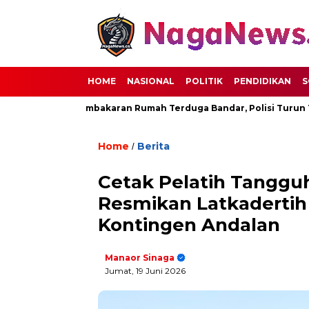
HOME
NASIONAL
POLITIK
PENDIDIKAN
S
Berujung Pembakaran Rumah Terduga Bandar, Polisi Turun Tanga
Home
Berita
/
Cetak Pelatih Tanggu
Resmikan Latkaderti
Kontingen Andalan
Manaor Sinaga
Jumat, 19 Juni 2026