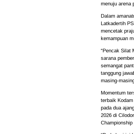
menuju arena 
Dalam amanatn
Latkadertih PS
mencetak praju
kemampuan mel
“Pencak Silat M
sarana pembent
semangat panta
tanggung jawab
masing-masing
Momentum ters
terbaik Koda
pada dua ajang
2026 di Cilod
Championship 