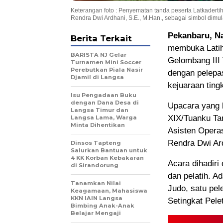
Keterangan foto : Penyematan tanda peserta Latkadert
Rendra Dwi Ardhani, S.E., M.Han., sebagai simbol dimul
Pekanbaru, N
Berita Terkait
membuka Latiha
BARISTA NJ Gelar
Gelombang III 
Turnamen Mini Soccer
Perebutkan Piala Nasir
dengan pelepa
Djamil di Langsa
kejuaraan ting
Isu Pengadaan Buku
dengan Dana Desa di
Upacara yang 
Langsa Timur dan
XIX/Tuanku Tam
Langsa Lama, Warga
Minta Dihentikan
Asisten Opera
Rendra Dwi Ard
Dinsos Tapteng
Salurkan Bantuan untuk
4 KK Korban Kebakaran
Acara dihadiri
di Sirandorung
dan pelatih. A
Tanamkan Nilai
Judo, satu pele
Keagamaan, Mahasiswa
KKN IAIN Langsa
Setingkat Pele
Bimbing Anak-Anak
Belajar Mengaji