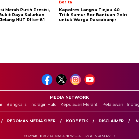
Berita
si Merah Putih Presisi,
Kapolres Langsa Tinjau 40
Bukit Raya Salurkan
Titik Sumur Bor Bantuan Polri
Jelang HUT RI ke-81
untuk Warga Pascabanjir
MEDIA NETWORK
r
Bengkalis
Indragiri Hulu
Kepulauan Meranti
Pelalawan
Indragi
PEDOMAN MEDIA SIBER
KODE ETIK
DISCLAIMER
IN
COPYRIGHT © 2026 NAGA NEWS - ALL RIGHTS RESERVED