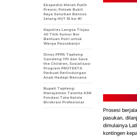
Ekspedisi Merah Putih
Presisi, Polsek Bukit
Raya Salurkan Bansos
Jelang HUT RI ke-81
Kapolres Langsa Tinjau
40 Titik Sumur Bor
Bantuan Polri untuk
Warga Pascabanjir
Dinas PPPA Tapteng
Gandeng YPI dan Save
the Children, Sosialisasi
Program PROTEKTA
Perkuat Perlindungan
Anak Hadapi Bencana
Bupati Tapteng:
Manajemen Talenta ASN
Fondasi Tata Kelola
Birokrasi Profesional
Prosesi berjal
pasukan, dilan
dimulainya La
kontingen kep