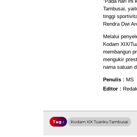
“Pada hari ini
Tambusai, yait
tinggi sportivi
Rendra Dwi Ar
Melalui penyel
Kodam XIX/Tu
membangun praj
mengukir prest
nama satuan di
Penulis :
MS
Editor :
Redak
Tag :
Kodam XIX Tuanku Tambusai