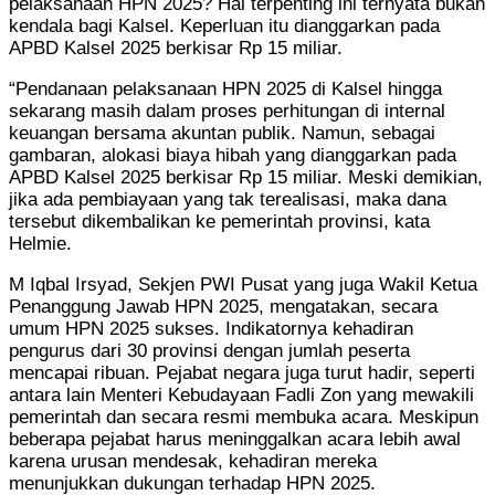
pelaksanaan HPN 2025? Hal terpenting ini ternyata bukan
kendala bagi Kalsel. Keperluan itu dianggarkan pada
APBD Kalsel 2025 berkisar Rp 15 miliar.
“Pendanaan pelaksanaan HPN 2025 di Kalsel hingga
sekarang masih dalam proses perhitungan di internal
keuangan bersama akuntan publik. Namun, sebagai
gambaran, alokasi biaya hibah yang dianggarkan pada
APBD Kalsel 2025 berkisar Rp 15 miliar. Meski demikian,
jika ada pembiayaan yang tak terealisasi, maka dana
tersebut dikembalikan ke pemerintah provinsi, kata
Helmie.
M Iqbal Irsyad, Sekjen PWI Pusat yang juga Wakil Ketua
Penanggung Jawab HPN 2025, mengatakan, secara
umum HPN 2025 sukses. Indikatornya kehadiran
pengurus dari 30 provinsi dengan jumlah peserta
mencapai ribuan. Pejabat negara juga turut hadir, seperti
antara lain Menteri Kebudayaan Fadli Zon yang mewakili
pemerintah dan secara resmi membuka acara. Meskipun
beberapa pejabat harus meninggalkan acara lebih awal
karena urusan mendesak, kehadiran mereka
menunjukkan dukungan terhadap HPN 2025.