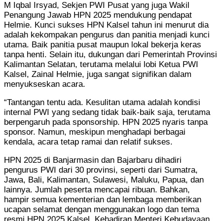
M Iqbal Irsyad, Sekjen PWI Pusat yang juga Wakil
Penangung Jawab HPN 2025 mendukung pendapat
Helmie. Kunci sukses HPN Kalsel tahun ini menurut dia
adalah kekompakan pengurus dan panitia menjadi kunci
utama. Baik panitia pusat maupun lokal bekerja keras
tanpa henti. Selain itu, dukungan dari Pemerintah Provinsi
Kalimantan Selatan, terutama melalui lobi Ketua PWI
Kalsel, Zainal Helmie, juga sangat signifikan dalam
menyukseskan acara.
“Tantangan tentu ada. Kesulitan utama adalah kondisi
internal PWI yang sedang tidak baik-baik saja, terutama
berpengaruh pada sponsorship. HPN 2025 nyaris tanpa
sponsor. Namun, meskipun menghadapi berbagai
kendala, acara tetap ramai dan relatif sukses.
HPN 2025 di Banjarmasin dan Bajarbaru dihadiri
pengurus PWI dari 30 provinsi, seperti dari Sumatra,
Jawa, Bali, Kalimantan, Sulawesi, Maluku, Papua, dan
lainnya. Jumlah peserta mencapai ribuan. Bahkan,
hampir semua kementerian dan lembaga memberikan
ucapan selamat dengan menggunakan logo dan tema
resmi HPN 2025 Kalsel. Kehadiran Menteri Kebudayaan