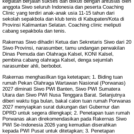
kegiatan berjalan sukses dan diikuti dengan antusias oleh
anggota Siwo seluruh Indonesia dan peserta Coaching
Clinic yang terdiri anak-anak usia 11-15 tahun dari
sekolah sepakbola dan klub tenis di Kabupaten/Kota di
Provinsi Kalimantan Selatan. Coaching clinic meliputi
cabang sepakbola dan tenis.
Rakernas Siwo dihadiri Ketua dan Sekretaris Siwo dari 20
Siwo Provinsi, narasumber, tamu undangan perwakilan
Dinas Pemuda dan Olahraga Kalsel, KONI Kalsel,
pembina cabang olahraga Kalsel, denga sejumlah
narasumber ahli, berbobot.
Rakernas menghasilkan tiga ketetapan; 1. Biding tuan
rumah Pekan Olahraga Wartawan Nasional (Porwanas)
2027 diminati Siwo PWI Banten, Siwo PWI Sumatera
Utara dan Siwo PWI Nusa Tenggara Barat. Selanjutnya
diberi waktu tiga bulan, bakal calon tuan rumah Porwanas
2027 menyiapkan surat dukungan dari Gubernur dan
DPRD untuk segera dilengkapi; 2. Penetapan tuan rumah
Porwanas akan direkomendasikan pada Rakernas Siwo
PWI Se-Indonesia 2026 yang kemudian diserahkan
kepada PWI Pusat untuk ditetapkan; 3. Penetapan