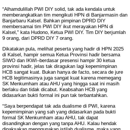
“Alhamdulillah PWI DIY solid, tak ada kendala untuk
memberangkatkan tim mengikuti HPN di Banjarmasin dan
Banjarbaru Kalsel. Bahkan pimpinan DPRD DIY
membersamai tim PWI DIY ikut merayakan HPN di
Kalsel,” kata Hudono, Ketua PWI DIY. Tim DIY berjumlah
9 orang, dari DPRD DIY 7 orang.
Dikatakan pula, melihat peserta yang hadir di HPN 2025
di Kalsel, hampir semua Ketua Provinsi hadir bersama
SIWO dan IKWI–berdasar presensi hampir 30 ketua
provinsi hadir, jelas tak diragukan lagi kepemimpinan
HCB sangat kuat. Bukan hanya de facto, secara de jure
HCB legitimasinya juga sangat kuat karena memegang
SK Menkumham atau AHU yang hingga saat ini masih
berlaku dan tidak dicabut. Keabsahan HCB yang
didasarkan bukti formal ini pun tak terbantahkan.
“Saya berpendapat tak ada dualisme di PWI, karena
kepemimpinan yang sah yang didasarkan pada bukti
formal SK Menkumham atau AHU, tak dapat
disandingkan dengan yang tanpa AHU. Kalau hendak
dipaksakan menggunakan istilah dualisme, maka yang