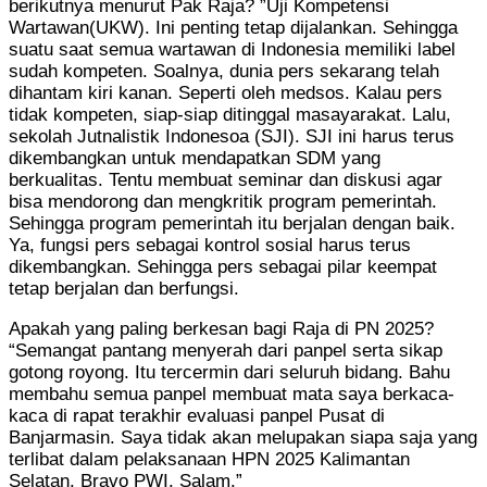
berikutnya menurut Pak Raja? ”Uji Kompetensi
Wartawan(UKW). Ini penting tetap dijalankan. Sehingga
suatu saat semua wartawan di Indonesia memiliki label
sudah kompeten. Soalnya, dunia pers sekarang telah
dihantam kiri kanan. Seperti oleh medsos. Kalau pers
tidak kompeten, siap-siap ditinggal masayarakat. Lalu,
sekolah Jutnalistik Indonesoa (SJI). SJI ini harus terus
dikembangkan untuk mendapatkan SDM yang
berkualitas. Tentu membuat seminar dan diskusi agar
bisa mendorong dan mengkritik program pemerintah.
Sehingga program pemerintah itu berjalan dengan baik.
Ya, fungsi pers sebagai kontrol sosial harus terus
dikembangkan. Sehingga pers sebagai pilar keempat
tetap berjalan dan berfungsi.
Apakah yang paling berkesan bagi Raja di PN 2025?
“Semangat pantang menyerah dari panpel serta sikap
gotong royong. Itu tercermin dari seluruh bidang. Bahu
membahu semua panpel membuat mata saya berkaca-
kaca di rapat terakhir evaluasi panpel Pusat di
Banjarmasin. Saya tidak akan melupakan siapa saja yang
terlibat dalam pelaksanaan HPN 2025 Kalimantan
Selatan. Bravo PWI. Salam.”