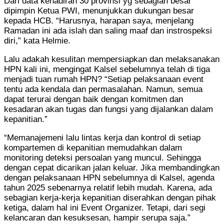
Dari data kehadiran 30 provinsi yg sebagian besar
dipimpin Ketua PWI, menunjukkan dukungan besar
kepada HCB. “Harusnya, harapan saya, menjelang
Ramadan ini ada islah dan saling maaf dan instrospeksi
diri,” kata Helmie.
Lalu adakah kesulitan mempersiapkan dan melaksanakan
HPN kali ini, mengingat Kalsel sebelumnya telah di tiga
menjadi tuan rumah HPN? “Setiap pelaksanaan event
tentu ada kendala dan permasalahan. Namun, semua
dapat terurai dengan baik dengan komitmen dan
kesadaran akan tugas dan fungsi yang dijalankan dalam
kepanitian.”
“Memanajemeni lalu lintas kerja dan kontrol di setiap
kompartemen di kepanitian memudahkan dalam
monitoring deteksi persoalan yang muncul. Sehingga
dengan cepat dicarikan jalan keluar. Jika membandingkan
dengan pelaksanaan HPN sebelumnya di Kalsel, agenda
tahun 2025 sebenarnya relatif lebih mudah. Karena, ada
sebagian kerja-kerja kepanitian diserahkan dengan pihak
ketiga, dalam hal ini Event Organizer. Tetapi, dari segi
kelancaran dan kesuksesan, hampir serupa saja.”