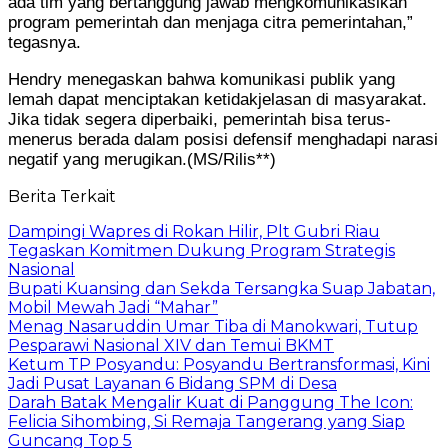
ada tim yang bertanggung jawab mengkomunikasikan
program pemerintah dan menjaga citra pemerintahan,”
tegasnya.
Hendry menegaskan bahwa komunikasi publik yang
lemah dapat menciptakan ketidakjelasan di masyarakat.
Jika tidak segera diperbaiki, pemerintah bisa terus-
menerus berada dalam posisi defensif menghadapi narasi
negatif yang merugikan.(MS/Rilis**)
Berita Terkait
Dampingi Wapres di Rokan Hilir, Plt Gubri Riau
Tegaskan Komitmen Dukung Program Strategis
Nasional
Bupati Kuansing dan Sekda Tersangka Suap Jabatan,
Mobil Mewah Jadi “Mahar”
Menag Nasaruddin Umar Tiba di Manokwari, Tutup
Pesparawi Nasional XIV dan Temui BKMT
Ketum TP Posyandu: Posyandu Bertransformasi, Kini
Jadi Pusat Layanan 6 Bidang SPM di Desa
Darah Batak Mengalir Kuat di Panggung The Icon:
Felicia Sihombing, Si Remaja Tangerang yang Siap
Guncang Top 5