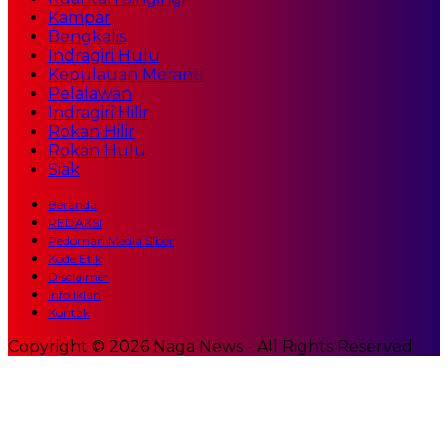
Kampar
Bengkalis
Indragiri Hulu
Kepulauan Meranti
Pelalawan
Indragiri Hilir
Rokan Hilir
Rokan Hulu
Siak
Beranda
REDAKSI
Pedoman Media Siber
Kode Etik
Disclaimer
Info Iklan
Kontak
Copyright © 2026 Naga News - All Rights Reserved